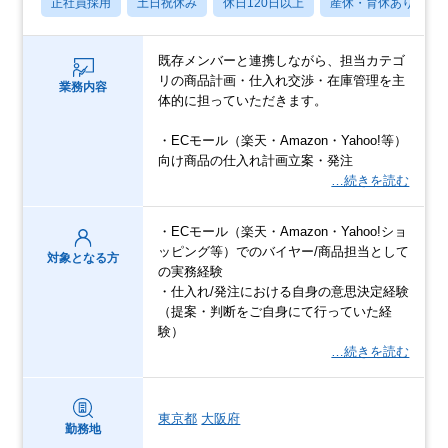
正社員採用
土日祝休み
休日120日以上
産休・育休あり
既存メンバーと連携しながら、担当カテゴ
リの商品計画・仕入れ交渉・在庫管理を主
業務内容
体的に担っていただきます。
・ECモール（楽天・Amazon・Yahoo!等）
向け商品の仕入れ計画立案・発注
…続きを読む
・ECモール（楽天・Amazon・Yahoo!ショ
ッピング等）でのバイヤー/商品担当として
対象となる方
の実務経験
・仕入れ/発注における自身の意思決定経験
（提案・判断をご自身にて行っていた経
験）
…続きを読む
東京都
大阪府
勤務地