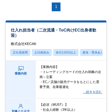
1
仕入れ担当者（二次流通・ToC向けEC出身者歓
迎）
株式会社KECAK
正社員採用
土日祝休み
休日120日以上
産休・育休あり
【業務内容】
・トレーディングカードの仕入れ戦略の企
業務内容
画～立案
・EC／店舗の販売データをもとにした需
要予測、在庫最適化
…続きを読む
【必須（MUST）】
・社会人経験（3年以上）
対象となる方