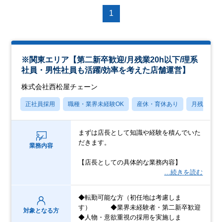
1
※関東エリア【第二新卒歓迎/月残業20h以下/理系
社員・男性社員も活躍/効率を考えた店舗運営】
株式会社西松屋チェーン
正社員採用
職種・業界未経験OK
産休・育休あり
月残業20
まずは店長として知識や経験を積んでいた
だきます。
業務内容
【店長としての具体的な業務内容】
…続きを読む
◆転勤可能な方（初任地は考慮しま
す） ◆業界未経験者・第二新卒歓迎
対象となる方
◆人物・意欲重視の採用を実施しま