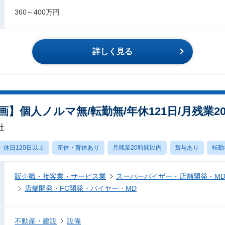
360～400万円
詳しく見る
】個人ノルマ無/転勤無/年休121日/月残業20
社
休日120日以上
産休・育休あり
月残業20時間以内
賞与あり
転勤
販売職・接客業・サービス業
スーパーバイザー・店舗開発・M
店舗開発・FC開発・バイヤー・MD
不動産・建設
設備