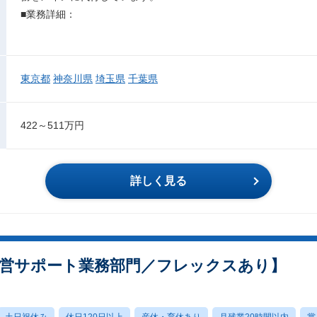
■業務詳細：
東京都
神奈川県
埼玉県
千葉県
422～511万円
詳しく見る
運営サポート業務部門／フレックスあり】
土日祝休み
休日120日以上
産休・育休あり
月残業20時間以内
賞