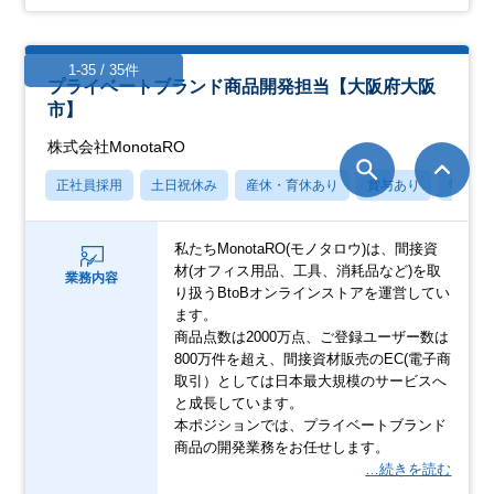
1-35 / 35件
プライベートブランド商品開発担当【大阪府大阪
市】
株式会社MonotaRO
正社員採用
土日祝休み
産休・育休あり
賞与あり
学歴不
私たちMonotaRO(モノタロウ)は、間接資
材(オフィス用品、工具、消耗品など)を取
業務内容
り扱うBtoBオンラインストアを運営してい
ます。
商品点数は2000万点、ご登録ユーザー数は
800万件を超え、間接資材販売のEC(電子商
取引）としては日本最大規模のサービスへ
と成長しています。
本ポジションでは、プライベートブランド
商品の開発業務をお任せします。
…続きを読む