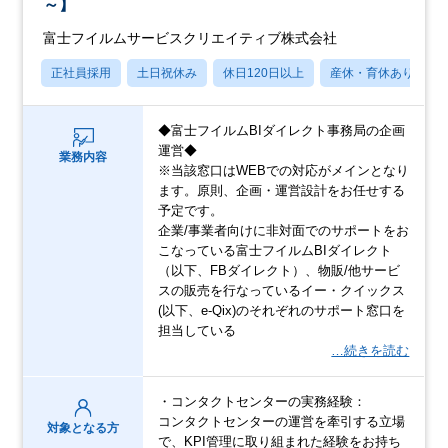
～】
富士フイルムサービスクリエイティブ株式会社
正社員採用
土日祝休み
休日120日以上
産休・育休あり
◆富士フイルムBIダイレクト事務局の企画
運営◆
業務内容
※当該窓口はWEBでの対応がメインとなり
ます。原則、企画・運営設計をお任せする
予定です。
企業/事業者向けに非対面でのサポートをお
こなっている富士フイルムBIダイレクト
（以下、FBダイレクト）、物販/他サービ
スの販売を行なっているイー・クイックス
(以下、e-Qix)のそれぞれのサポート窓口を
担当している
…続きを読む
・コンタクトセンターの実務経験：
コンタクトセンターの運営を牽引する立場
対象となる方
で、KPI管理に取り組まれた経験をお持ち