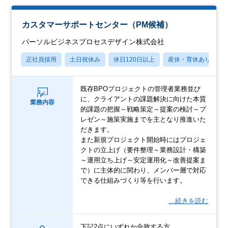
カスタマーサポートセンター（PM候補）
パーソルビジネスプロセスデザイン株式会社
正社員採用
土日祝休み
休日120日以上
産休・育休あり
既存BPOプロジェクトの管理者業務並び
に、クライアントの課題解決に向けた本質
業務内容
的課題の把握～戦略策定～提案の検討～プ
レゼン～施策実施までを主となり推進いた
だきます。
また新規プロジェクト開始時にはプロジェ
クトの立上げ（要件整理～業務設計・構築
～運用立ち上げ～安定運用化～改善提案ま
で）に主体的に関わり、メンバー層で対応
できる仕組みづくり等を行います。
…続きを読む
下記2点にいずれか合致する方