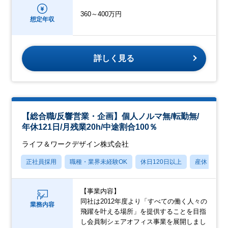
360～400万円
想定年収
詳しく見る
【総合職/反響営業・企画】個人ノルマ無/転勤無/
年休121日/月残業20h/中途割合100％
ライフ＆ワークデザイン株式会社
正社員採用
職種・業界未経験OK
休日120日以上
産休・育休
【事業内容】
同社は2012年度より「すべての働く人々の
業務内容
飛躍を叶える場所」を提供することを目指
し会員制シェアオフィス事業を展開しまし