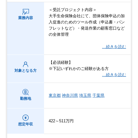
＜受託プロジェクト内容＞
大手生命保険会社にて、団体保険申込の加
業務内容
入促進のためのツール作成（申込書・パン
フレットなど）・発送作業の顧客窓口など
の全体管理
…続きを読む
【必須経験】
※下記いずれかのご経験がある方
対象となる方
…続きを読む
東京都
神奈川県
埼玉県
千葉県
勤務地
422～511万円
想定年収