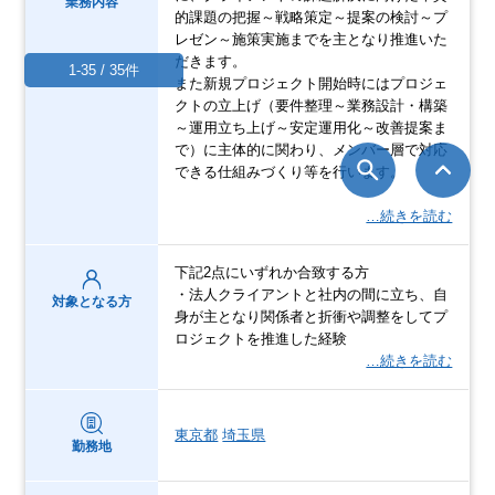
業務内容
的課題の把握～戦略策定～提案の検討～プ
レゼン～施策実施までを主となり推進いた
だきます。
1-35 / 35件
また新規プロジェクト開始時にはプロジェ
クトの立上げ（要件整理～業務設計・構築
～運用立ち上げ～安定運用化～改善提案ま
で）に主体的に関わり、メンバー層で対応
できる仕組みづくり等を行います。
…続きを読む
下記2点にいずれか合致する方
・法人クライアントと社内の間に立ち、自
対象となる方
身が主となり関係者と折衝や調整をしてプ
ロジェクトを推進した経験
…続きを読む
東京都
埼玉県
勤務地