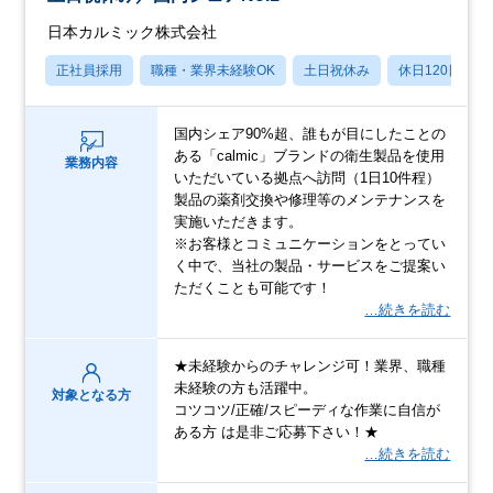
日本カルミック株式会社
正社員採用
職種・業界未経験OK
土日祝休み
休日120日以上
国内シェア90%超、誰もが目にしたことの
ある「calmic」ブランドの衛生製品を使用
業務内容
いただいている拠点へ訪問（1日10件程）
製品の薬剤交換や修理等のメンテナンスを
実施いただきます。
※お客様とコミュニケーションをとってい
く中で、当社の製品・サービスをご提案い
ただくことも可能です！
…続きを読む
★未経験からのチャレンジ可！業界、職種
未経験の方も活躍中。
対象となる方
コツコツ/正確/スピーディな作業に自信が
ある方 は是非ご応募下さい！★
…続きを読む