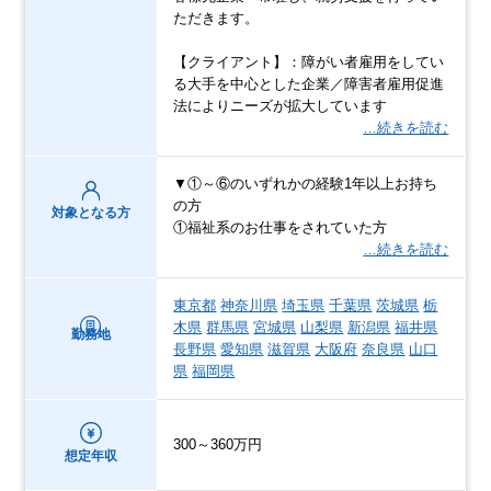
ただきます。
【クライアント】：障がい者雇用をしてい
る大手を中心とした企業／障害者雇用促進
法によりニーズが拡大しています
…続きを読む
▼①～⑥のいずれかの経験1年以上お持ち
の方
対象となる方
①福祉系のお仕事をされていた方
…続きを読む
東京都
神奈川県
埼玉県
千葉県
茨城県
栃
木県
群馬県
宮城県
山梨県
新潟県
福井県
勤務地
長野県
愛知県
滋賀県
大阪府
奈良県
山口
県
福岡県
300～360万円
想定年収