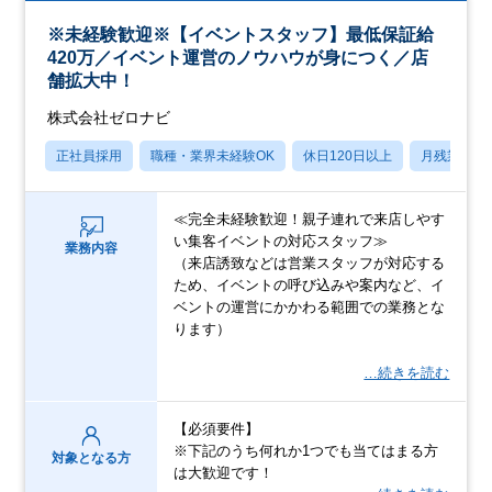
※未経験歓迎※【イベントスタッフ】最低保証給
420万／イベント運営のノウハウが身につく／店
舗拡大中！
株式会社ゼロナビ
正社員採用
職種・業界未経験OK
休日120日以上
月残業20
≪完全未経験歓迎！親子連れで来店しやす
い集客イベントの対応スタッフ≫
業務内容
（来店誘致などは営業スタッフが対応する
ため、イベントの呼び込みや案内など、イ
ベントの運営にかかわる範囲での業務とな
ります）
…続きを読む
【必須要件】
※下記のうち何れか1つでも当てはまる方
対象となる方
は大歓迎です！