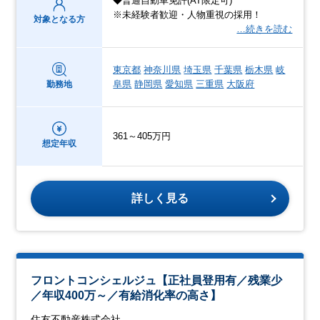
◆普通自動車免許(AT限定可)
※未経験者歓迎・人物重視の採用！
対象となる方
…続きを読む
東京都
神奈川県
埼玉県
千葉県
栃木県
岐
阜県
静岡県
愛知県
三重県
大阪府
勤務地
361～405万円
想定年収
詳しく見る
フロントコンシェルジュ【正社員登用有／残業少
／年収400万～／有給消化率の高さ】
住友不動産株式会社