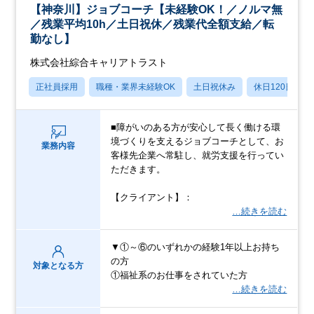
【神奈川】ジョブコーチ【未経験OK！／ノルマ無
／残業平均10h／土日祝休／残業代全額支給／転
勤なし】
株式会社綜合キャリアトラスト
正社員採用
職種・業界未経験OK
土日祝休み
休日120日以上
■障がいのある方が安心して長く働ける環
境づくりを支えるジョブコーチとして、お
業務内容
客様先企業へ常駐し、就労支援を行ってい
ただきます。
【クライアント】：
…続きを読む
▼①～⑥のいずれかの経験1年以上お持ち
の方
対象となる方
①福祉系のお仕事をされていた方
…続きを読む