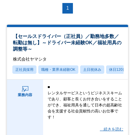
1
【セールスドライバー（正社員）／勤務地多数／
転勤は無し】～ドライバー未経験OK／福祉用具の
調整等～
株式会社ヤマシタ
正社員採用
職種・業界未経験OK
土日祝休み
休日120日以上
■
レンタルサービスというビジネススキーム
業務内容
であり、顧客と長くお付き合いをすること
ができ、福祉用具を通して日本の超高齢社
会を支援する社会貢献性の高いお仕事で
す！
…続きを読む