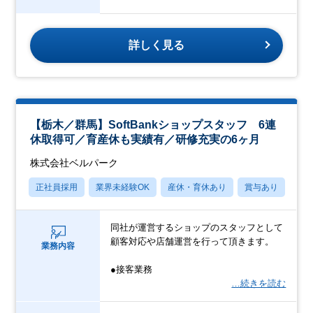
詳しく見る
【栃木／群馬】SoftBankショップスタッフ 6連
休取得可／育産休も実績有／研修充実の6ヶ月
株式会社ベルパーク
正社員採用
業界未経験OK
産休・育休あり
賞与あり
上
同社が運営するショップのスタッフとして
顧客対応や店舗運営を行って頂きます。
業務内容
●接客業務
…続きを読む