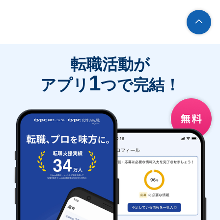
転職活動が
1
アプリ
つで完結！