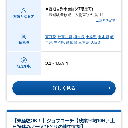
◆普通自動車免許(AT限定可)
※未経験者歓迎・人物重視の採用！
対象となる方
…続きを読む
東京都
神奈川県
埼玉県
千葉県
栃木県
岐
阜県
静岡県
愛知県
三重県
大阪府
勤務地
361～405万円
想定年収
詳しく見る
【未経験OK！】ジョブコーチ【残業平均10H／土
日祝休み／一人ひとりの就労支援】