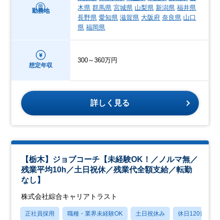
木県
群馬県
宮城県
山梨県
新潟県
福井県
勤務地
長野県
愛知県
滋賀県
大阪府
奈良県
山口
県
福岡県
300～360万円
想定年収
詳しく見る
【栃木】ジョブコーチ【未経験OK！／ノルマ無／
残業平均10h／土日祝休／残業代全額支給／転勤
なし】
株式会社綜合キャリアトラスト
正社員採用
職種・業界未経験OK
土日祝休み
休日120日以上