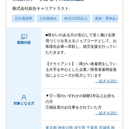
株式会社綜合キャリアトラスト
正社員採用
土日祝休み
休日120日以上
産休・育休あり
■障がいのある方が安心して長く働ける環
境づくりを支えるジョブコーチとして、お
業務内容
客様先企業へ常駐し、就労支援を行ってい
ただきます。
【クライアント】：障がい者雇用をしてい
る大手を中心とした企業／障害者雇用促進
法によりニーズが拡大しています
…続きを読む
▼①～⑥のいずれかの経験1年以上お持ち
の方
対象となる方
①福祉系のお仕事をされていた方
…続きを読む
東京都
神奈川県
埼玉県
千葉県
茨城県
栃