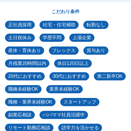
こだわり条件
正社員採用
社宅・住宅補助
転勤なし
土日祝休み
学歴不問
上場企業
産休・育休あり
フレックス
賞与あり
月残業20時間以内
休日120日以上
20代におすすめ
30代におすすめ
第二新卒OK
職種未経験OK
業界未経験OK
職種・業界未経験OK
スタートアップ
副業応相談
パパママ社員活躍中
リモート勤務応相談
語学力を活かせる