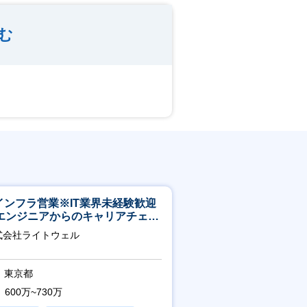
む
Tインフラ営業※IT業界未経験歓迎
エンジニアからのキャリアチェン
可※【週3～4日リモート可能】
式会社ライトウェル
東京都
600万~730万