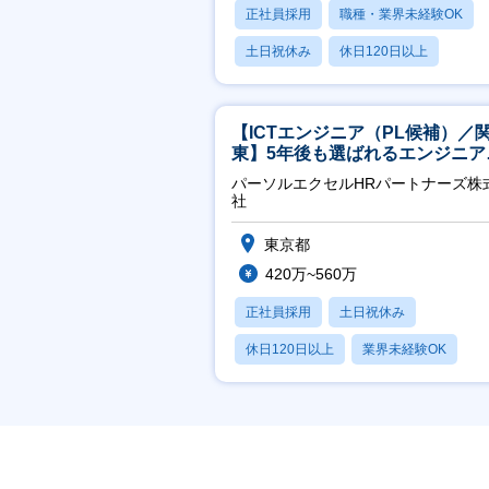
正社員採用
職種・業界未経験OK
土日祝休み
休日120日以上
産休・育休あり
【ICTエンジニア（PL候補）／
東】5年後も選ばれるエンジニア
／チーム運営・体制構築
パーソルエクセルHRパートナーズ株
社
東京都
420万~560万
正社員採用
土日祝休み
休日120日以上
業界未経験OK
月残業20時間以内