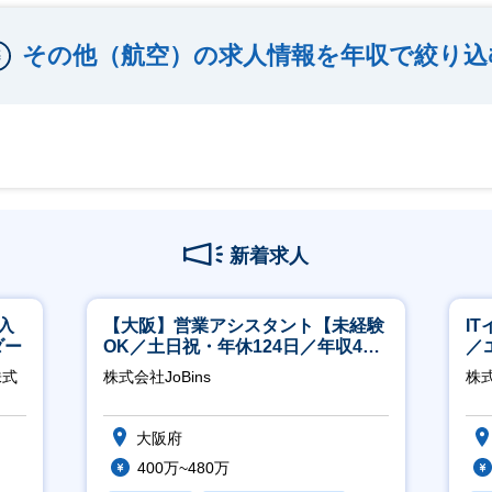
その他（航空）の求人情報を年収で絞り込
新着求人
入
【大阪】営業アシスタント【未経験
I
ダー
OK／土日祝・年休124日／年収400
／
万～／転勤なし】
ジ
株式
株式会社JoBins
株
大阪府
400万~480万