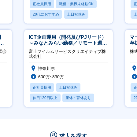
正社員採用
職種・業界未経験OK
20代におすすめ
土日祝休み
休日120日以上
月
関
ICT企画運用（開発及びPJリード）
マ
へ
～みなとみらい勤務／リモート週
卒
2OK／業務改善～
ー
式会
富士フイルムサービスクリエイティブ株
株
実
式会社
神奈川県
600万~830万
正社員採用
土日祝休み
休日120日以上
産休・育休あり
2
月残業20時間以内
休
求人を探す