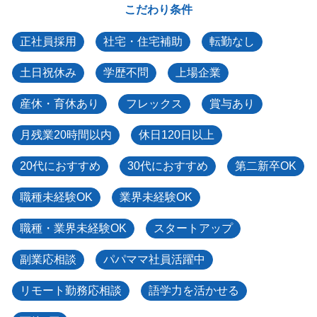
こだわり条件
正社員採用
社宅・住宅補助
転勤なし
土日祝休み
学歴不問
上場企業
産休・育休あり
フレックス
賞与あり
月残業20時間以内
休日120日以上
20代におすすめ
30代におすすめ
第二新卒OK
職種未経験OK
業界未経験OK
職種・業界未経験OK
スタートアップ
副業応相談
パパママ社員活躍中
リモート勤務応相談
語学力を活かせる