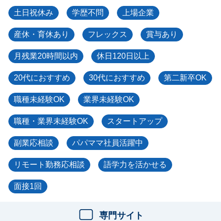
土日祝休み
学歴不問
上場企業
産休・育休あり
フレックス
賞与あり
月残業20時間以内
休日120日以上
20代におすすめ
30代におすすめ
第二新卒OK
職種未経験OK
業界未経験OK
職種・業界未経験OK
スタートアップ
副業応相談
パパママ社員活躍中
リモート勤務応相談
語学力を活かせる
面接1回
専門サイト