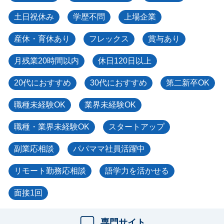
土日祝休み
学歴不問
上場企業
産休・育休あり
フレックス
賞与あり
月残業20時間以内
休日120日以上
20代におすすめ
30代におすすめ
第二新卒OK
職種未経験OK
業界未経験OK
職種・業界未経験OK
スタートアップ
副業応相談
パパママ社員活躍中
リモート勤務応相談
語学力を活かせる
面接1回
専門サイト