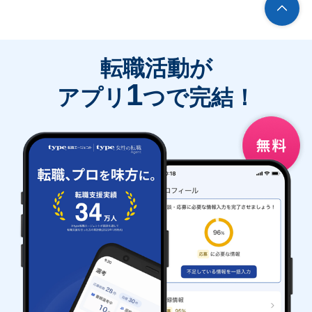
転職活動が
1
アプリ
つで完結！