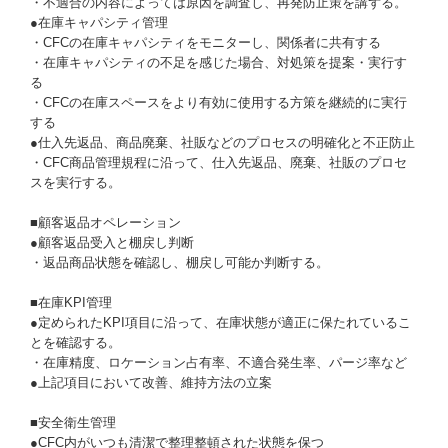
・不適合の内容によっては原因を調査し、再発防止策を講ずる。
●在庫キャパシティ管理
・CFCの在庫キャパシティをモニターし、関係者に共有する
・在庫キャパシティの不足を感じた場合、対処策を提案・実行す
る
・CFCの在庫スペースをより有効に使用する方策を継続的に実行
する
●仕入先返品、商品廃棄、社販などのプロセスの明確化と不正防止
・CFC商品管理規程に沿って、仕入先返品、廃棄、社販のプロセ
スを実行する。
■顧客返品オペレーション
●顧客返品受入と棚戻し判断
・返品商品状態を確認し、棚戻し可能か判断する。
■在庫KPI管理
●定められたKPI項目に沿って、在庫状態が適正に保たれているこ
とを確認する。
・在庫精度、ロケーション占有率、不適合発生率、パージ率など
●上記項目において改善、維持方法の立案
■安全衛生管理
●CFC内がいつも清潔で整理整頓された状態を保つ