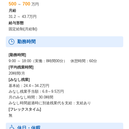
ンに共感し、共に未来を切り拓いてくれる新しい仲間を心から歓
500
700
～
万円
迎します！
月給
31.2 ～ 43.7万円
イオンネクストの挑戦を支える、圧倒的なアドバンテージ
給与形態
固定給制(月給制)
イオンネクストの挑戦は、イオングループの強固な基盤と世界最
先端のテクノロジーによって支えられています。
勤務時間
これらが、私たちのオンラインマーケット「Green Beans」の未来
を明るく照らす力です。
[勤務時間]
ーーー圧倒的な顧客基盤と事業スケール
9:00 ～ 18:00（実働：8時間00分） 休憩時間：60分
2024年2月末現在、売上高9.5兆円超、5,000万人を超える会員数を
[平均残業時間]
誇るイオングループ。
20時間/月
この揺るぎない基盤が、私たちの事業成長の強力なエンジンで
[みなし残業]
す。
基本給：24.4～34.2万円
みなし残業手当額：6.8～9.5万円
ーーー膨大なデータと最先端AIの融合
月のみなし時間：30.0時間
年間14億件超の購買データや生活データを、最新のAIアルゴリズ
みなし時間超過時に別途残業代を支給：支給あり
ムで分析。
[フレックスタイム]
お客様一人ひとりに最適な提案と、効率的な物流計画を実現し、
無
未来の顧客体験を革新します。
休日・休暇