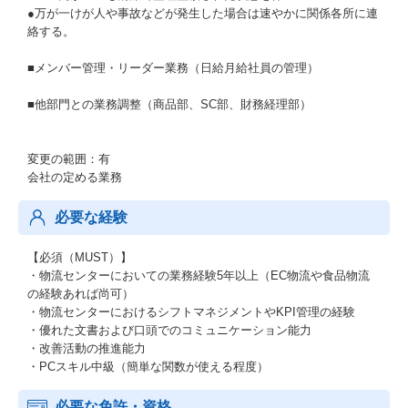
●万が一けが人や事故などが発生した場合は速やかに関係各所に連
絡する。
■メンバー管理・リーダー業務（日給月給社員の管理）
■他部門との業務調整（商品部、SC部、財務経理部）
変更の範囲：有
会社の定める業務
必要な経験
【必須（MUST）】
・物流センターにおいての業務経験5年以上（EC物流や食品物流
の経験あれば尚可）
・物流センターにおけるシフトマネジメントやKPI管理の経験
・優れた文書および口頭でのコミュニケーション能力
・改善活動の推進能力
・PCスキル中級（簡単な関数が使える程度）
必要な免許・資格