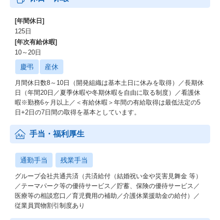
ーーー世界基準の自動化テクノロジー
英国Ocado社と連携したAI・ロボット駆使の大型自動倉庫（CF
C）により、高効率・高品質な配送サービスを提供。
[年間休日]
この進化するテクノロジーが、私たちの競争力の源泉です。
125日
[年次有給休暇]
AIが変えるプロダクト開発と組織体制
10～20日
慶弔
産休
【「バイブネイティブ組織」を意識した体制づくり】
2025年3月に新体制へと移行したタイミングで、バイブコーディン
月間休日数8～10日（開発組織は基本土日に休みを取得）／長期休
グ（人間が一切コードを書かずに、AIがプログラミングする手
日（年間20日／夏季休暇や冬期休暇を自由に取る制度）／看護休
法）が登場し、
暇※勤務6ヶ月以上／＜有給休暇＞年間の有給取得は最低法定の5
生成AIの技術に大きなブレイクスルーが起きました。
日+2日の7日間の取得を基本としています。
加えてアウトカム達成のためにはプロダクトマネジメントやユー
手当・福利厚生
ザーリサーチなど、専門的なノウハウを持つプロ人材が不可欠で
した。
それが生成AIとディープリサーチの活用によって、これまで把握
通勤手当
残業手当
しきれなかったビジネスの複雑な背景や要件を把握することが可
グループ会社共通共済（共済給付（結婚祝い金や災害見舞金 等）
能になりました。
／テーマパーク等の優待サービス／貯蓄、保険の優待サービス／
医療等の相談窓口／育児費用の補助／介護休業援助金の給付）／
私たちはAIを千載一遇のチャンスと捉え、その能力を最大限に引
従業員買物割引制度あり
き出すことが重要だと考えています。
今年はプロダクトマネジメント組織としてチームを運営していま