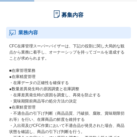
募集内容
業務内容
CFC在庫管理スーパーバイザーは、下記の役割に関し大局的な観
点から業務に着手し、オーナーシップを持ってゴールを達成する
ことが求められます。
■在庫管理業務
●在庫精度管理
・在庫データの正確性を確保する
●数量差異発生時の原因調査と在庫調整
・在庫差異発生時の原因を調査し、再発を防止する
・賞味期限前商品等の処分方法の決定
●在庫鮮度管理
・不適合品の引下げ判断（商品品質、汚破損、腐敗、賞味期限切
れ等）を行い、在庫商品の鮮度を維持する
・入出荷及びCFC作業において不適合品が発見された場合、商品
状態を確認し、商品の引下げ判断を行う。