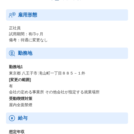
い物の不便さやストレスを解消し、
お客様の貴重な時間を創出。
雇用形態
仕事、子育て、趣味など、誰もが自分らしく輝ける、新しいライ
フスタイルの実現を目指しています。
正社員
ーーー世界最先端テクノロジーで挑む、食品EC「Green Beans」
試用期間：有/3ヶ月
備考：待遇に変更なし
その挑戦の核となるのが、英国Ocado社の最先端AI・ロボティク
ス技術を導入したオンラインマーケット「Green Beans」です。
勤務地
2023年7月のサービス開始以来、特に共働き・子育て世代のお客様
から熱い支持をいただき、その利便性と品質で着実にファンを増
勤務地1
やしています。
東京都 八王子市 滝山町一丁目８８５－１外
イオングループ経営陣の期待も大きく、中期経営計画では成長戦
[変更の範囲]
略の柱として明確に位置づけられています。
有
会社の定める事業所 その他会社が指定する就業場所
ーーー未来の社会インフラへ。共に創る、次のステージ。
受動喫煙対策
屋内全面禁煙
「Green Beans」をさらに進化させ、日本の新しい社会インフラへ
と育て上げる。
そして、お客様の生活をもっと豊かに、もっと便利にするための
給与
新規事業にも積極的に挑戦していきます。
このエキサイティングな成長を加速させるため、私たちのビジョ
想定年収