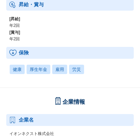
昇給・賞与
すが、AIのさらなる進化によってはその体制自体に変化を起こせ
るかもしれない。
そう感じており、来年度にはAI前提の新たな開発組織のあり方で
[昇給]
ある「バイブネイティブ組織」へと刷新していこうと計画してい
年2回
ます。
[賞与]
年2回
【AI駆動開発を本格化】
AIにプロンプトを投げて、次々に実装を進めていく開発スタイル
保険
を実践するために、6月には「プルリクマラソン1000」という企画
を立ち上げました。
これは、CTOが1人で1ヶ月間にプルリクエストを1000件出すとい
健康
厚生年金
雇用
労災
う試みです。
通常、Web開発チームの1ヶ月の総プルリク数は200〜300件程度な
ので、その5倍くらいの量を1人でこなすという非常にチャレンジ
ングな取り組みになります。
企業情報
この取り組みを通じて、周りのメンバーも同様にAIを活用し、開
発プロセスを劇的に加速させ、今までは不可能であったことを出
来るようになりたいと考えています。
企業名
【技術スタック】
イオンネクスト株式会社
クラウド環境はAzure、AWS、GCPに加え、全社共通のプライベ