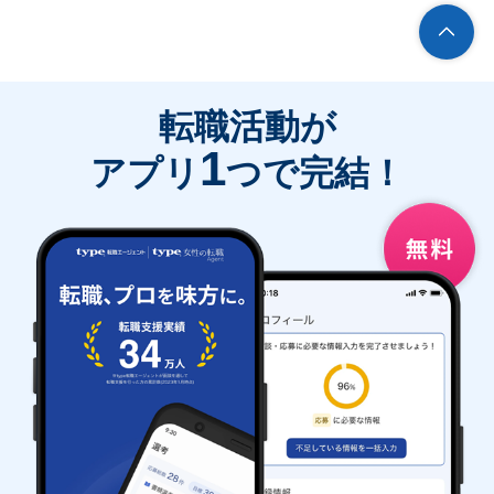
転職活動が
1
アプリ
つで完結！