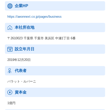
ートクラウドまで、あらゆるプラットフォームを横断的に活用し
企業HP
ています。
プログラミング言語については、C#以外にGo、Python、Node.js
といったモダンな言語も多くなっていますが、
https://aeonnext.co.jp/pages/business
VScodeなどで動作するAIエージェント型の拡張機能「Cline」は、
フロントエンドのコードをAIがその場で生成・提案してくれるた
本社所在地
りと、非常に画期的なツールです。
〒2610023 千葉県 千葉市 美浜区 中瀬1丁目 6番
AIのツールはPerplexityやChatGPT、Claude、NotebookLM、Goog
le Agentspaceといったサービスを検証中です。
設立年月日
特に注目すべきは、これまでシステム導入の最大の課題だったセ
2019年12月20日
キュリティチェックのプロセスが劇的に改善されたことです。
以前は、各システムの手順に沿って詳細なセキュリティレビュー
代表者
を行い、承認を得るまでに非常に多くの時間と労力を要していま
した。
バラット・ルパーニ
しかし、現在はディープリサーチ機能を備えたAIにセキュリティ
チェックを指示するだけで、必要な情報が瞬時に提示されるた
資本金
め、
セキュリティレビューを圧倒的なスピードで完了できるようにな
1億円
りました。