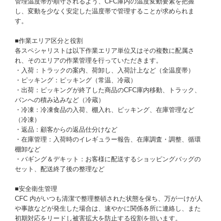
管理温度帯が順守されるよう、CFC庫内の温度変動要素を把握
し、変動を少なく安定した温度帯で管理することが求められま
す。
■作業エリア区分と役割
各スペシャリストは以下作業エリア単位又はその複数に配属さ
れ、そのエリアの作業管理を行っていただきます。
・入荷：トラックの案内、荷卸し、入荷計上など（全温度帯）
・ピッキング：ピッキング（常温、冷蔵）
・出荷：ピッキングが終了した商品のCFC庫内移動、トラック、
バンへの積み込みなど（冷蔵）
・冷凍：冷凍食品の入荷、棚入れ、ピッキング、在庫管理など
（冷凍）
・返品：顧客からの返品仕分けなど
・在庫管理：入荷時のイレギュラー報告、在庫調査・調整、循環
棚卸など
・バギング＆デキット：お客様に配送するショッピングバッグの
セット、配送終了後の整理など
■安全衛生管理
CFC 内がいつも清潔で整理整頓された状態を保ち、万が一けが人
や事故などが発生した場合は、速やかに関係各所に連絡し、また
初期対応をリードし被害拡大を防止する役割を担います。