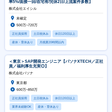
率5%/面接一回/在宅有/完休2日/上流案件多数】
株式会社エイシル
未確定
500万~720万
正社員採用
土日祝休み
休日120日以上
産休・育休あり
月残業20時間以内
＜東京＞SAP開発エンジニア【パソナXTECH／正社
員／福利厚生充実◎】
株式会社パソナ
東京都
600万~850万
正社員採用
土日祝休み
休日120日以上
業界未経験OK
産休・育休あり