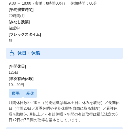
ーーー圧倒的な顧客基盤と事業スケール
9:00 ～ 18:00（実働：8時間00分） 休憩時間：60分
2024年2月末現在、売上高9.5兆円超、5,000万人を超える会員数を
[平均残業時間]
誇るイオングループ。
20時間/月
この揺るぎない基盤が、私たちの事業成長の強力なエンジンで
[みなし残業]
す。
確認中
[フレックスタイム]
ーーー膨大なデータと最先端AIの融合
無
年間14億件超の購買データや生活データを、最新のAIアルゴリズ
ムで分析。
休日・休暇
お客様一人ひとりに最適な提案と、効率的な物流計画を実現し、
未来の顧客体験を革新します。
[年間休日]
ーーー世界基準の自動化テクノロジー
125日
英国Ocado社と連携したAI・ロボット駆使の大型自動倉庫（CF
[年次有給休暇]
C）により、高効率・高品質な配送サービスを提供。
10～20日
この進化するテクノロジーが、私たちの競争力の源泉です。
慶弔
産休
AIが変えるプロダクト開発と組織体制
月間休日数8～10日（開発組織は基本土日に休みを取得）／長期休
日（年間20日／夏季休暇や冬期休暇を自由に取る制度）／看護休
【「バイブネイティブ組織」を意識した体制づくり】
暇※勤務6ヶ月以上／＜有給休暇＞年間の有給取得は最低法定の5
2025年3月に新体制へと移行したタイミングで、バイブコーディン
日+2日の7日間の取得を基本としています。
グ（人間が一切コードを書かずに、AIがプログラミングする手