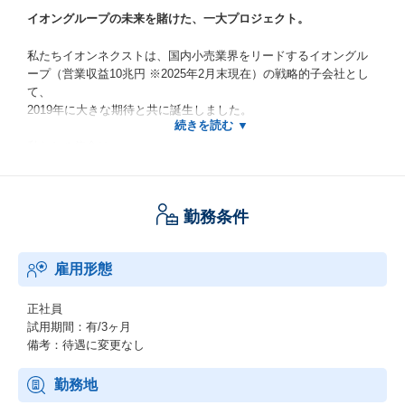
イオングループの未来を賭けた、一大プロジェクト。
私たちイオンネクストは、国内小売業界をリードするイオングル
ープ（営業収益10兆円 ※2025年2月末現在）の戦略的子会社とし
て、
2019年に大きな期待と共に誕生しました。
私たちの使命は、
“買い物を変える。毎日を変える”
勤務条件
このスローガンのもと、私たちはテクノロジーの力で、日々の買
い物の不便さやストレスを解消し、
お客様の貴重な時間を創出。
雇用形態
仕事、子育て、趣味など、誰もが自分らしく輝ける、新しいライ
フスタイルの実現を目指しています。
正社員
ーーー世界最先端テクノロジーで挑む、食品EC「Green Beans」
試用期間：有/3ヶ月
備考：待遇に変更なし
その挑戦の核となるのが、英国Ocado社の最先端AI・ロボティク
ス技術を導入したオンラインマーケット「Green Beans」です。
勤務地
2023年7月のサービス開始以来、特に共働き・子育て世代のお客様