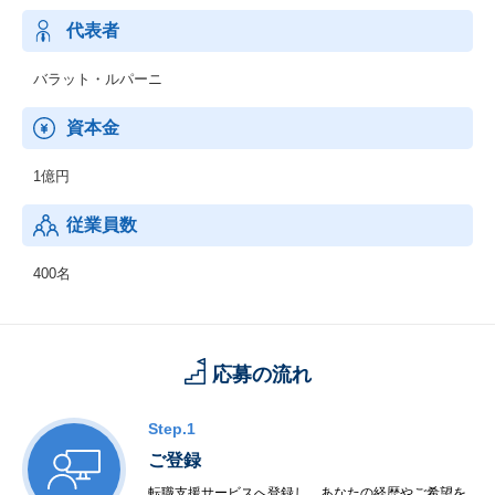
代表者
特に注目すべきは、これまでシステム導入の最大の課題だったセ
キュリティチェックのプロセスが劇的に改善されたことです。
以前は、各システムの手順に沿って詳細なセキュリティレビュー
バラット・ルパーニ
を行い、承認を得るまでに非常に多くの時間と労力を要していま
した。
資本金
しかし、現在はディープリサーチ機能を備えたAIにセキュリティ
1億円
チェックを指示するだけで、必要な情報が瞬時に提示されるた
め、
従業員数
セキュリティレビューを圧倒的なスピードで完了できるようにな
りました。
400名
応募の流れ
Step.1
ご登録
転職支援サービスへ登録し、あなたの経歴やご希望を