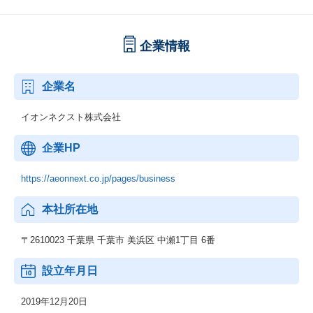
これは、CTOが1人で1ヶ月間にプルリクエストを1000件出すとい
う試みです。
企業情報
通常、Web開発チームの1ヶ月の総プルリク数は200〜300件程度な
ので、その5倍くらいの量を1人でこなすという非常にチャレンジ
ングな取り組みになります。
企業名
この取り組みを通じて、周りのメンバーも同様にAIを活用し、開
発プロセスを劇的に加速させ、今までは不可能であったことを出
イオンネクスト株式会社
来るようになりたいと考えています。
企業HP
【技術スタック】
クラウド環境はAzure、AWS、GCPに加え、全社共通のプライベ
ートクラウドまで、あらゆるプラットフォームを横断的に活用し
https://aeonnext.co.jp/pages/business
ています。
プログラミング言語については、C#以外にGo、Python、Node.js
本社所在地
といったモダンな言語も多くなっていますが、
VScodeなどで動作するAIエージェント型の拡張機能「Cline」は、
〒2610023 千葉県 千葉市 美浜区 中瀬1丁目 6番
フロントエンドのコードをAIがその場で生成・提案してくれるた
りと、非常に画期的なツールです。
設立年月日
AIのツールはPerplexityやChatGPT、Claude、NotebookLM、Goog
2019年12月20日
le Agentspaceといったサービスを検証中です。