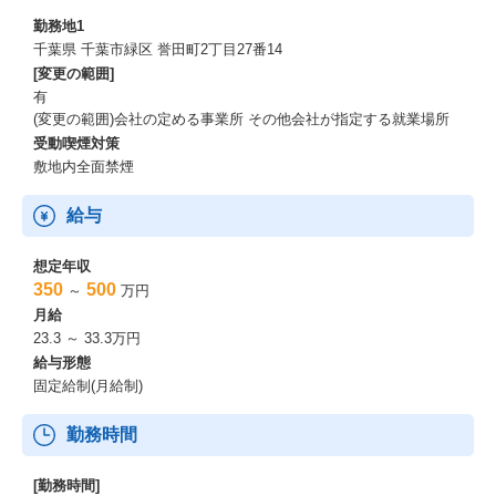
から熱い支持をいただき、その利便性と品質で着実にファンを増
勤務地1
やしています。
千葉県 千葉市緑区 誉田町2丁目27番14
イオングループ経営陣の期待も大きく、中期経営計画では成長戦
[変更の範囲]
略の柱として明確に位置づけられています。
有
(変更の範囲)会社の定める事業所 その他会社が指定する就業場所
ーーー未来の社会インフラへ。共に創る、次のステージ。
受動喫煙対策
敷地内全面禁煙
「Green Beans」をさらに進化させ、日本の新しい社会インフラへ
と育て上げる。
そして、お客様の生活をもっと豊かに、もっと便利にするための
給与
新規事業にも積極的に挑戦していきます。
このエキサイティングな成長を加速させるため、私たちのビジョ
想定年収
ンに共感し、共に未来を切り拓いてくれる新しい仲間を心から歓
350
500
～
万円
迎します！
月給
23.3 ～ 33.3万円
イオンネクストの挑戦を支える、圧倒的なアドバンテージ
給与形態
固定給制(月給制)
イオンネクストの挑戦は、イオングループの強固な基盤と世界最
先端のテクノロジーによって支えられています。
勤務時間
これらが、私たちのオンラインマーケット「Green Beans」の未来
を明るく照らす力です。
[勤務時間]