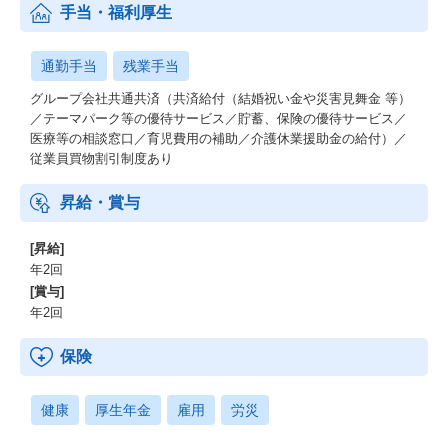
法）が登場し、
手当・福利厚生
生成AIの技術に大きなブレイクスルーが起きました。
加えてアウトカム達成のためにはプロダクトマネジメントやユー
通勤手当
残業手当
ザーリサーチなど、専門的なノウハウを持つプロ人材が不可欠で
グループ会社共通共済（共済給付（結婚祝い金や災害見舞金 等）
した。
／テーマパーク等の優待サービス／貯蓄、保険の優待サービス／
それが生成AIとディープリサーチの活用によって、これまで把握
医療等の相談窓口／育児費用の補助／介護休業援助金の給付）／
しきれなかったビジネスの複雑な背景や要件を把握することが可
従業員買物割引制度あり
能になりました。
昇給・賞与
私たちはAIを千載一遇のチャンスと捉え、その能力を最大限に引
き出すことが重要だと考えています。
今年はプロダクトマネジメント組織としてチームを運営していま
[昇給]
すが、AIのさらなる進化によってはその体制自体に変化を起こせ
年2回
るかもしれない。
[賞与]
そう感じており、来年度にはAI前提の新たな開発組織のあり方で
年2回
ある「バイブネイティブ組織」へと刷新していこうと計画してい
ます。
保険
【AI駆動開発を本格化】
AIにプロンプトを投げて、次々に実装を進めていく開発スタイル
健康
厚生年金
雇用
労災
を実践するために、6月には「プルリクマラソン1000」という企画
を立ち上げました。