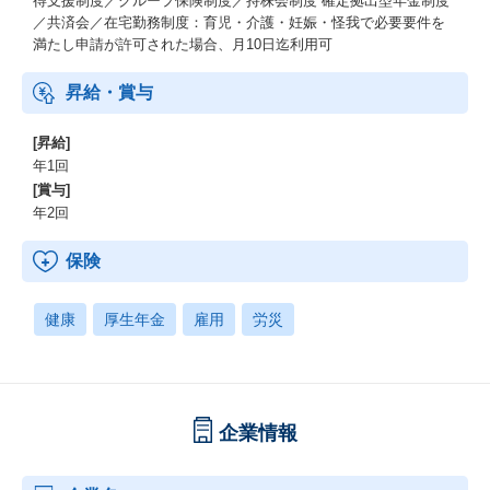
得支援制度／グループ保険制度／持株会制度 確定拠出型年金制度
／共済会／在宅勤務制度：育児・介護・妊娠・怪我で必要要件を
満たし申請が許可された場合、月10日迄利用可
昇給・賞与
[昇給]
年1回
[賞与]
年2回
保険
健康
厚生年金
雇用
労災
企業情報