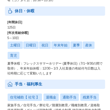
有（コアタイム：10:30～15:10）
休日・休暇
[年間休日]
125日
[年次有給休暇]
5～10日
土曜日
日曜日
祝日
年末年始
夏季
産休
育児
夏季休暇：フレックスサマーホリデー (夏季休日)（7/1~9/30の間で
取得）、年末年始休暇：12/30～1/3 入社直後の有給付与日数は入
社時期に応じて変動いたします
手当・福利厚生
住宅補助【 社宅 】
退職金
通勤手当
残業手当
家族手当／住宅手当／寮社宅／階層別教育／職種別教育／資格取