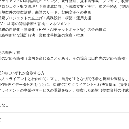
クライアントの本質課題ヒアリング、要件整理、提案書作成、プレゼン、改善
プロジェクト収支管理と予算達成に向けた戦略立案・実行、顧客手続き（契約
新規案件の提案活動、商談のリード、契約交渉への参画
新規プロジェクトの立上げ・業務設計・構築・運用支援
SV・UL等の管理者層の育成・マネジメント
業務の自動化・効率化（RPA・AIチャットボット等）の企画推進
組織横断的な課題解決・業務改善施策の立案・推進
更の範囲：有
社の定める職種（出向を命じることがあり、その場合は出向先の定める職種）
記2点にいずれか合致する方
法人クライアントと社内の間に立ち、自身が主となり関係者と折衝や調整をし
KPI管理やデータ分析をもとに、課題特定やクライアントへ解決策提示（提案
クライアントの事業やサービスの課題を捉え、提案した経験（提案資料の作成
になし
問