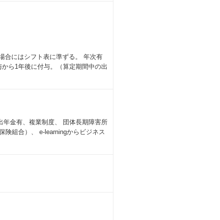
の場合にはシフト表に準ずる。 年次有
与から1年後に付与。（算定期間中の出
出年金有、複業制度、 団体長期障害所
）、 e-learningからビジネス