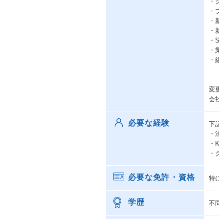
・
・
・
・
・
・
・
変
会
必要な経験
下
・
・
・
必要な免許・資格
特
学歴
不