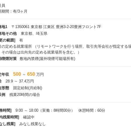
社員
用期間：有/3ヶ月
務地1
〒1350061 東京都 江東区 豊洲3-2-20豊洲フロント7F
務地その他
東京都、埼玉県
更の範囲]
有
社の定める就業場所 （リモートワークを行う場所、取引先等会社が指定する
、その場合は出向先の定める就業場所を含む。）
動喫煙対策
敷地内禁煙(屋外喫煙可能場所有)
500
650
定年収
～
万円
給
28.9 ～ 37.4万円
与形態
固定給制(月給制)
収例
残業20時間の場合
務時間]
9:00 ～ 18:00（実働：8時間00分） 休憩時間：60分
平均残業時間]
確認中
なし残業]
みなし残業なし