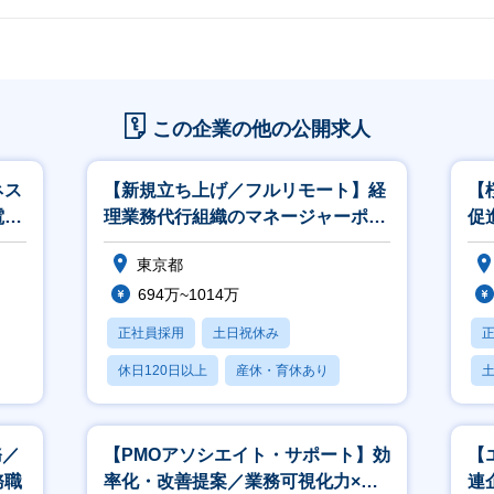
この企業の他の公開求人
ネス
【新規立ち上げ／フルリモート】経
【
電
理業務代行組織のマネージャーポジ
促
クト
ション
東京都
694万~1014万
正社員採用
土日祝休み
休日120日以上
産休・育休あり
月残業20時間以内
務／
【PMOアソシエイト・サポート】効
【
務職
率化・改善提案／業務可視化力×テ
連