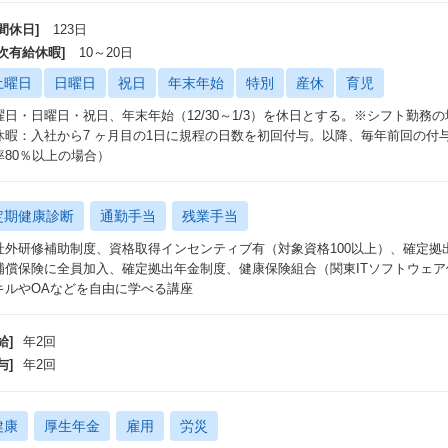
間休日]
123日
年次有給休暇]
10～20日
土曜日
日曜日
祝日
年末年始
特別
産休
育児
曜日・日曜日・祝日、年末年始（12/30～1/3）を休日とする。※シフト勤務
休暇：入社から7 ヶ月目の1日に規程の日数を初回付与。以降、毎年前回の付
率80％以上の場合）
定期健康診断
通勤手当
残業手当
社外研修補助制度、資格取得インセンティブ有（対象資格100以上）、確定拠
補償保険に全員加入、確定拠出年金制度、健康保険組合（関東ITソフトウェア保険組合
キルやOAなどを自由に学べる講座
給]
年2回
与]
年2回
健康
厚生年金
雇用
労災