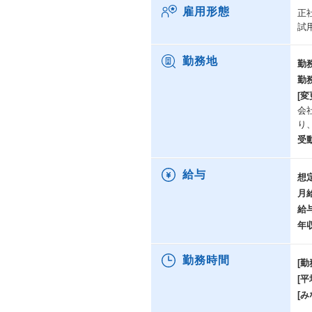
雇用形態
正
試
勤務地
勤
勤
[変
会
り
受
給与
想
月
給
年
勤務時間
[勤
[
[み