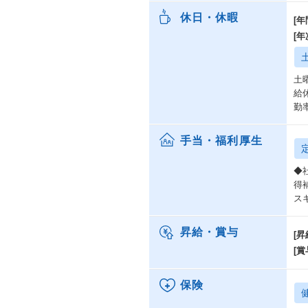
休日・休暇
[年
[
土
給
勤
手当・福利厚生
◆
得
ス
昇給・賞与
[昇
[賞
保険