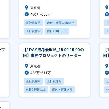
クノロジーで業務をサポート
業
東京都
450万~650万
正社員採用
職種・業界未経験OK
土日祝休み
休日120日以上
産休・育休あり
ープ
【1DAY選考会9/16_15:00-19:00の
【1
回】事務プロジェクトのリーダー
回
東京都
422万~511万
正社員採用
土日祝休み
休日120日以上
産休・育休あり
休
月残業20時間以内
月
の