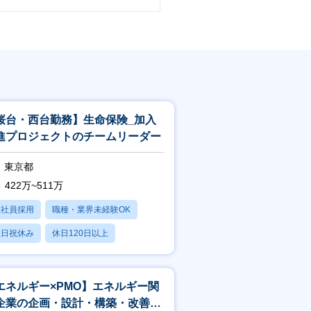
桜台・西台勤務】生命保険_加入
進プロジェクトのチームリーダー
東京都
422万~511万
正社員採用
職種・業界未経験OK
土日祝休み
休日120日以上
産休・育休あり
エネルギー×PMO】エネルギー関
企業の企画・設計・構築・改善_