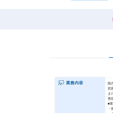
業務内容
既
把
ま
善
■
・