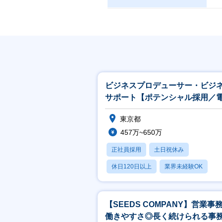
ビジネスプロデューサー・ビジ
サポート【ポテンシャル採用／
力・ガス等の民間向けプロジェ
東京都
推進】
457万~650万
正社員採用
土日祝休み
休日120日以上
業界未経験OK
産休・育休あり
【SEEDS COMPANY】営業事
働きやすさ◎長く続けられる事