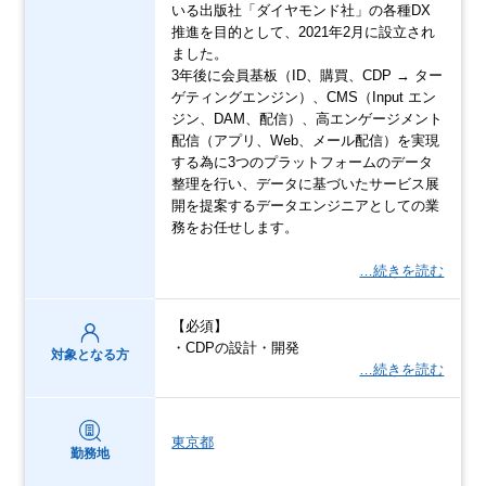
いる出版社「ダイヤモンド社」の各種DX
推進を目的として、2021年2月に設立され
ました。
3年後に会員基板（ID、購買、CDP → ター
ゲティングエンジン）、CMS（Input エン
ジン、DAM、配信）、高エンゲージメント
配信（アプリ、Web、メール配信）を実現
する為に3つのプラットフォームのデータ
整理を行い、データに基づいたサービス展
開を提案するデータエンジニアとしての業
務をお任せします。
…続きを読む
【必須】
・CDPの設計・開発
対象となる方
…続きを読む
東京都
勤務地