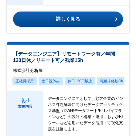
詳しく見る
【データエンジニア】リモートワーク有／年間
120日休／リモート可／残業15h
株式会社分析屋
正社員採用
土日祝休み
休日120日以上
職種未経験OK
産
データエンジニアとして、顧客企業のビジ
ネス課題解決に向けたデータアナリティク
業務内容
ス基盤（DWH/データマート/ETLパイプラ
インなど）の設計・構築・運用、およびBI
ツールなどを用いたデータ活用・可視化支
援を担当します。