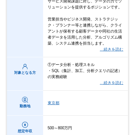
サービス開発課題に対し、データの力でソ
リューションを提供するポジションです。
営業担当やビジネス開発、ストラテジッ
ク・プランナー等と連携しながら、クライ
アントが保有する顧客データや同社の生活
者データを活用した分析、アルゴリズム構
築、システム連携を担当します。
…続きを読む
①データ分析・処理スキル
・SQL（集計、加工、分析クエリの記述）
対象となる方
の実務経験
…続きを読む
東京都
勤務地
500～800万円
想定年収