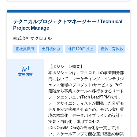
テクニカルプロジェクトマネージャー / Technical
Project Manage
株式会社マクロミル
正社員採用
土日祝休み
休日120日以上
産休・育休あり
【ポジション概要】
本ポジションは、マクロミルの事業開発部
業務内容
門において、マーケティング・インテリジ
ェンス領域のプロダクト/サービスを PoC
段階から事業スケールへ移行させるリード
データエンジニア(Tech Lead/TPM)です。
データサイエンティストが開発した分析モ
デルを安定稼働させるため、モデル実行環
境の標準化、データパイプラインの設計・
実装・自動化、運用プロセス
(DevOps/MLOps)の最適化を一貫して担
い、スケールアップ可能な運用基盤の構築