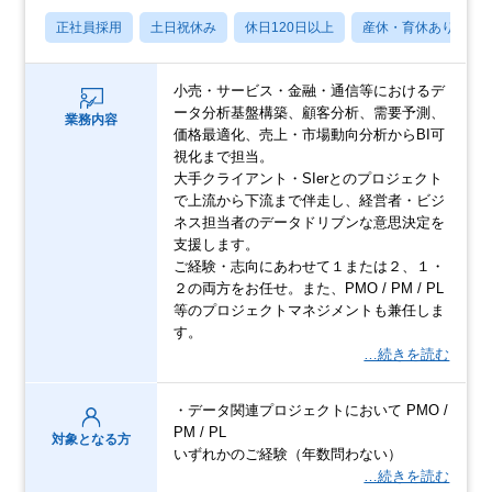
正社員採用
土日祝休み
休日120日以上
産休・育休あり
小売・サービス・金融・通信等におけるデ
ータ分析基盤構築、顧客分析、需要予測、
業務内容
価格最適化、売上・市場動向分析からBI可
視化まで担当。
大手クライアント・SIerとのプロジェクト
で上流から下流まで伴走し、経営者・ビジ
ネス担当者のデータドリブンな意思決定を
支援します。
ご経験・志向にあわせて１または２、１・
２の両方をお任せ。また、PMO / PM / PL
等のプロジェクトマネジメントも兼任しま
す。
…続きを読む
・データ関連プロジェクトにおいて PMO /
PM / PL
対象となる方
いずれかのご経験（年数問わない）
…続きを読む