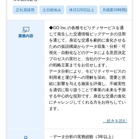
正社員採用
土日祝休み
休日120日以上
月残業20時間以内
◆GO Inc.の各種モビリティサービスを通
じて発生した交通情報ビッグデータの活用
業務内容
を通じて、身近な交通を劇的に進化させる
ための仮説構築からデータ収集・分析・可
視化・自動化などのデータによる意思決定
プロセスの実行と、当社のデータについて
の戦略立案までをお任せします。
データ分析により、モビリティサービスの
利用者と運び手への理解を深め、需要と供
給に影響を与える施策を評価し、不確実性
を適切に取り扱うことで事業の未来を予測
する中心的な役割です。身近な交通の進化
にチャレンジしてくれる方をお待ちしてい
ます。
…続きを読む
・データ分析の実務経験（3年以上）