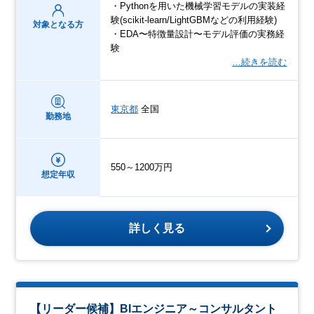
・Pythonを用いた機械学習モデルの実装経
験(scikit-learn/LightGBMなどの利用経験)
対象となる方
・EDA〜特徴量設計〜モデル評価の実務経
験
…続きを読む
東京都
全国
勤務地
550～1200万円
想定年収
詳しく見る
【リーダー候補】BIエンジニア～コンサルタント