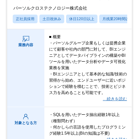
パーソルクロステクノロジー株式会社
正社員採用
土日祝休み
休日120日以上
月残業20時間以内
■ 概要
・パーソルグループ企業もしくは提携企業
業務内容
にて顧客や社内の部門に対して、BIエンジ
ニアとしてデータパイプラインの構築やBI
ツールを用いたデータ分析やデータ可視化
業務を実施
・BIエンジニアとして基本的な知識/技術の
習得から始め、エンドユーザーに近いポジ
ションで経験を積むことで、技術とビジネ
ス力を高めることも可能です。
…続きを読む
・SQLを用いたデータ抽出経験1年以上
（種類問わず）
対象となる方
・何かしらの言語を使用したプログラミン
グ経験1.5年以上(BIの知識は不要)