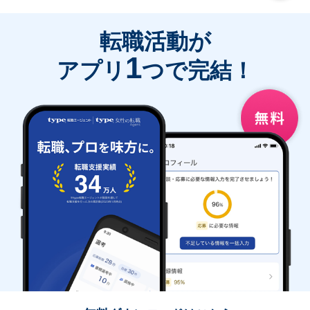
転職活動が
1
アプリ
つで完結！