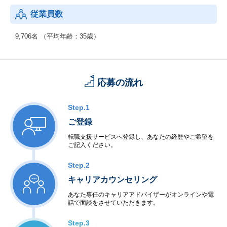
【年齢構成】
従業員数
：20代：33％、30代：41％、40代以上：26％
【勤続年数】
9,706名 （平均年齢：35歳）
：0～4年以上：45％、5～9年以上：41％、10年以上：14％
【働きやすさ】
：残業平均15.8時間、有給取得率90.0%、育休・産休取得率10
応募の流れ
0％、復職率89％※男性も育児休暇取得実績があります。
Step.1
ご登録
転職支援サービスへ登録し、あなたの経歴やご希望を
ご記入ください。
Step.2
キャリアカウンセリング
あなた専任のキャリアアドバイザーがオンラインや電
話で面談をさせていただきます。
Step.3