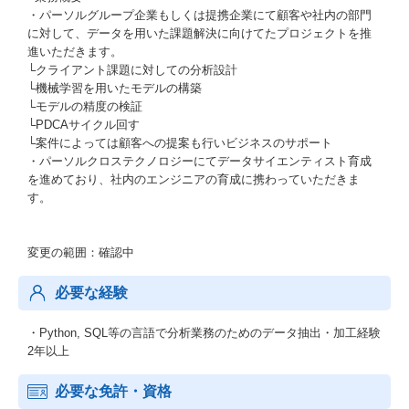
・パーソルグループ企業もしくは提携企業にて顧客や社内の部門
に対して、データを用いた課題解決に向けてたプロジェクトを推
進いただきます。
└クライアント課題に対しての分析設計
└機械学習を用いたモデルの構築
└モデルの精度の検証
└PDCAサイクル回す
└案件によっては顧客への提案も行いビジネスのサポート
・パーソルクロステクノロジーにてデータサイエンティスト育成
を進めており、社内のエンジニアの育成に携わっていただきま
す。
変更の範囲：確認中
必要な経験
・Python, SQL等の言語で分析業務のためのデータ抽出・加工経験
2年以上
必要な免許・資格