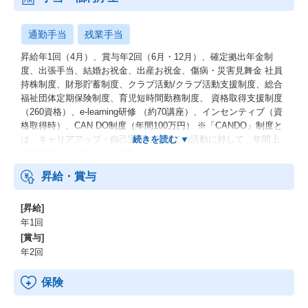
通勤手当
残業手当
昇給年1回（4月）、賞与年2回（6月・12月）、確定拠出年金制
度、出張手当、結婚お祝金、出産お祝金、傷病・災害見舞金 社員
持株制度、財形貯蓄制度、クラブ活動/クラブ活動支援制度、総合
福祉団体定期保険制度、育児短時間勤務制度、 資格取得支援制度
（260資格）、e-learning研修 （約70講座）、インセンティブ（資
格取得時）、CAN DO制度（年間100万円） ※「CANDO」制度と
は…キャリアアップ・自己実現に向けての活動に対して、年間上
限100万円まで支給する制度
昇給・賞与
[昇給]
年1回
[賞与]
年2回
保険