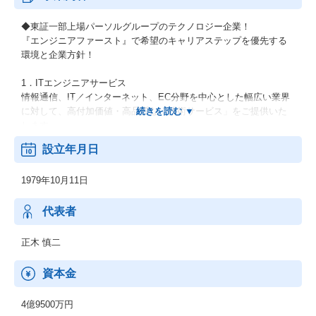
◆東証一部上場パーソルグループのテクノロジー企業！
『エンジニアファースト』で希望のキャリアステップを優先する
環境と企業方針！
1．ITエンジニアサービス
情報通信、IT／インターネット、EC分野を中心とした幅広い業界
に対して、高付加価値・高品質な「技術サービス」をご提供いた
します。
設立年月日
2．機電エンジニアサービス
開発フェーズである設計・解析・生産技術において、外部活用ニ
1979年10月11日
ーズに幅広くお応えします。
上流工程から下流工程までご提案いたします。
代表者
3．新技術領域 (RPA・セキュリティ等)
RPA、IoT、セキュリティ、MBD、ドローン等の新技術領域へのニ
正木 慎二
ーズにも対応可能です。
資本金
【男女比】
：男性74.3% 女性 25.7%
4億9500万円