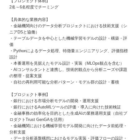
【プロジェクト体制】
2名～6名程度でチーミング
【具体的な業務内容】
・金融機関向けのデータ分析プロジェクトにおける技術支援（シ
ニアDSと協働）
・テーブルデータを中心とした機械学習モデルの設計・構築・評
価
・Pythonによるデータ処理、特徴量エンジニアリング、評価指標
設計
・本番運用を見据えたモデル設計・実装（MLOps観点を含む）
・AIコンサルタントと連携し、技術的観点から分析ニーズや課題
の整理・提案支援
・自社の再利用可能な分析パターン・モデル群の設計・蓄積
【プロジェクト事例】
・銀行における市場分析モデルの開発・運用支援
・銀行におけるAutoMLツールの評価・導入に向けた技術検証
・金融事務の効率化を目的とした生成AIの業務適用支援（自社プ
ロダクトTrust GenGAを活用）
・金融機関における機械学習モデル開発に向けたデータ前処理・
分析支援
・データ分析基盤構想におけるモデル実装・評価フローの設計・