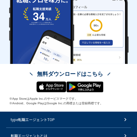
無料ダウンロードはこちら
※App StoreはApple Inc.のサービスマークです。
※Android、Google PlayはGoogle Inc.の商標または登録商標です。
type転職エージェントTOP
転職エージェントとは