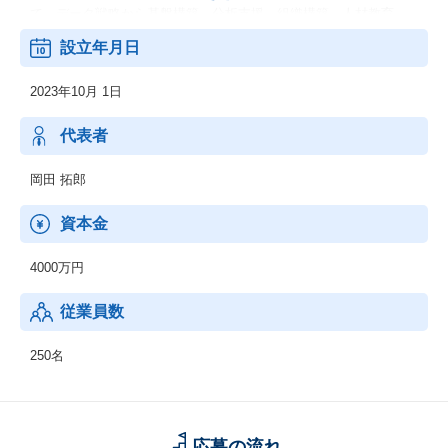
て、データ戦略から基盤構築、分析支援、組織構築、人材教育、
運用までを一気通貫で支援しております。
設立年月日
【事務局事業】
2023年10月 1日
「レガシーからデータへ」楽しく豊かな金融を実現する事務局事
業は、この思いを胸に、金融デジタルの発展をサポートしており
ます。
代表者
岡田 拓郎
資本金
4000万円
従業員数
250名
応募の流れ