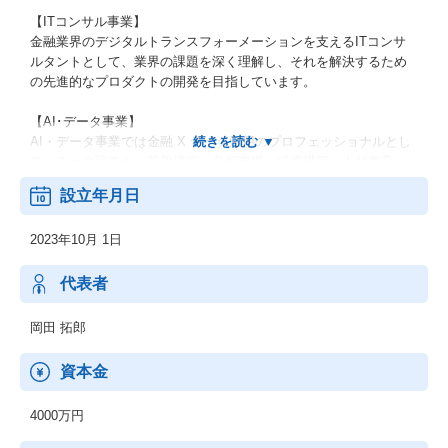
【ITコンサル事業】
金融業界のデジタルトランスフォーメーションを支えるITコンサ
ルタントとして、業界の課題を深く理解し、それを解決するため
の先進的なプロダクトの開発を目指しています。
【AI･データ事業】
AI・データ事業では金融 X データ活用のプロフェッショナルとし
て、データ戦略から基盤構築、分析支援、組織構築、人材教育、
運用までを一気通貫で支援しております。
設立年月日
【事務局事業】
2023年10月 1日
「レガシーからデータへ」楽しく豊かな金融を実現する事務局事
業は、この思いを胸に、金融デジタルの発展をサポートしており
ます。
代表者
岡田 拓郎
資本金
4000万円