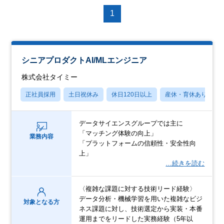
1
シニアプロダクトAI/MLエンジニア
株式会社タイミー
正社員採用
土日祝休み
休日120日以上
産休・育休あり
データサイエンスグループでは主に
「マッチング体験の向上」
業務内容
「プラットフォームの信頼性・安全性向
上」
…続きを読む
〈複雑な課題に対する技術リード経験〉
データ分析・機械学習を用いた複雑なビジ
対象となる方
ネス課題に対し、技術選定から実装・本番
運用までをリードした実務経験（5年以