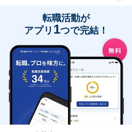
転職活動が
1
アプリ
つで完結！