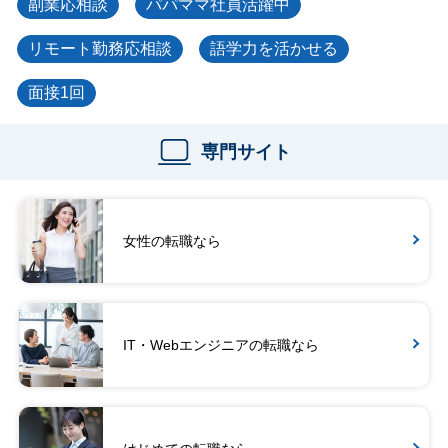
副業応相談
パパママ社員活躍中
リモート勤務応相談
語学力を活かせる
面接1回
専門サイト
女性の転職なら
IT・Webエンジニアの転職なら