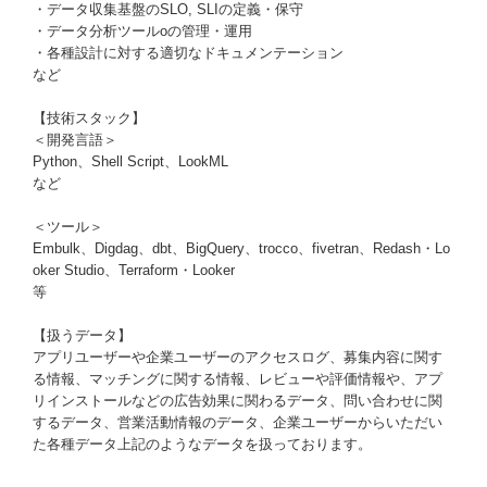
・データ収集基盤のSLO, SLIの定義・保守
・データ分析ツールoの管理・運用
・各種設計に対する適切なドキュメンテーション
など
【技術スタック】
＜開発言語＞
Python、Shell Script、LookML
など
＜ツール＞
Embulk、Digdag、dbt、BigQuery、trocco、fivetran、Redash・Lo
oker Studio、Terraform・Looker
等
【扱うデータ】
アプリユーザーや企業ユーザーのアクセスログ、募集内容に関す
る情報、マッチングに関する情報、レビューや評価情報や、アプ
リインストールなどの広告効果に関わるデータ、問い合わせに関
するデータ、営業活動情報のデータ、企業ユーザーからいただい
た各種データ上記のようなデータを扱っております。