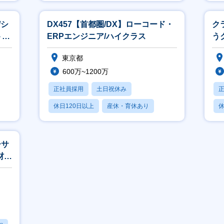
賞与あり
/シ
DX457【首都圏/DX】ローコード・
ク
ト開
ERPエンジニア/ハイクラス
う
ー
東京都
600万~1200万
正社員採用
土日祝休み
休日120日以上
産休・育休あり
休
月残業20時間以内
ーサ
材業