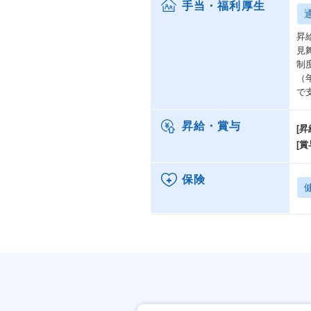
手当・福利厚生
昇
見
制
（
で
昇給・賞与
[昇
[賞
保険