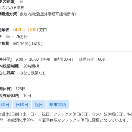
更の範囲]
有
社の定める業務
動喫煙対策
敷地内禁煙(屋外喫煙可能場所有)
600
1200
定年収
～
万円
給
35 ～ 75万円
与形態
固定給制(月給制)
務時間]
9:00 ～ 18:00（実働：8時間00分） 休憩時間：60分
平均残業時間]
20時間/月
なし残業]
みなし残業なし
間休日]
125日
年次有給休暇]
10日
土曜日
日曜日
祝日
年末年始
全週休2日制（土・日）、祝日、フレックス休日(3日)、年末年始休暇(5日)、
日間 有給消化率90％ ※夏季休暇がフレックス休日に変更となっています。