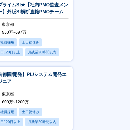
プライムSI★【社内PMO監査メン
ー】外販SI横断直轄PMOチーム／
査
東京都
550万~697万
正社員採用
土日祝休み
日120日以上
月残業20時間以内
賞与あり
首都圏/開発】PL/システム開発エ
ジニア
東京都
600万~1200万
正社員採用
土日祝休み
日120日以上
月残業20時間以内