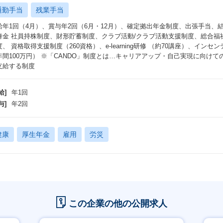
通勤手当
残業手当
給年1回（4月）、賞与年2回（6月・12月）、確定拠出年金制度、出張手当
舞金 社員持株制度、財形貯蓄制度、クラブ活動/クラブ活動支援制度、総合福
度、 資格取得支援制度（260資格）、e-learning研修 （約70講座）、インセ
年間100万円） ※「CANDO」制度とは…キャリアアップ・自己実現に向けて
支給する制度
給]
年1回
与]
年2回
健康
厚生年金
雇用
労災
この企業の他の公開求人