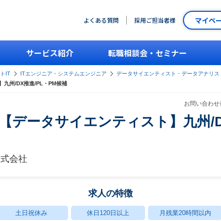
マイペ
よくある質問
採用ご担当者様
サービス紹介
転職相談会・セミナー
トIT
ITエンジニア・システムエンジニア
データサイエンティスト・データアナリス
九州/DX推進/PL・PM候補
お問い合わせ番
社【データサイエンティスト】九州/D
株式会社
求人の特徴
土日祝休み
休日120日以上
月残業20時間以内