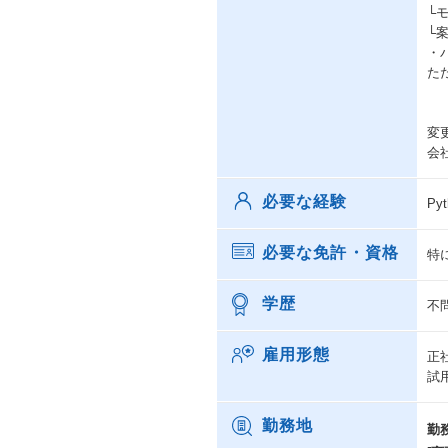
└
└
・
た
変
会
必要な経験
P
必要な免許・資格
特
学歴
不
雇用形態
正
試
勤務地
勤