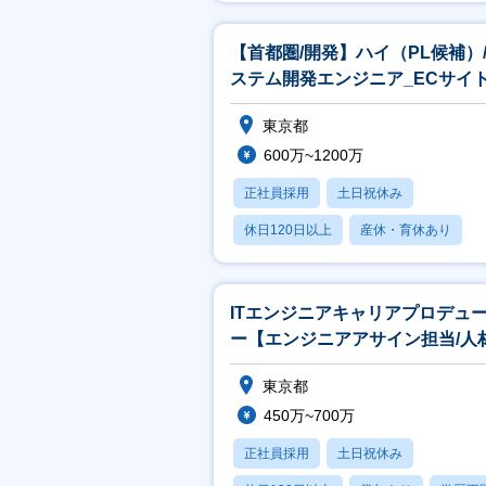
賞与あり
【首都圏/開発】ハイ（PL候補）
ステム開発エンジニア_ECサイ
発
東京都
600万~1200万
正社員採用
土日祝休み
休日120日以上
産休・育休あり
月残業20時間以内
ITエンジニアキャリアプロデュ
ー【エンジニアアサイン担当/人
界最大手パーソルグループ】
東京都
450万~700万
正社員採用
土日祝休み