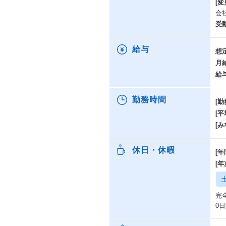
[変
会
受
給与
想
月
給
勤務時間
[勤
[
[み
休日・休暇
[年
[
完
0