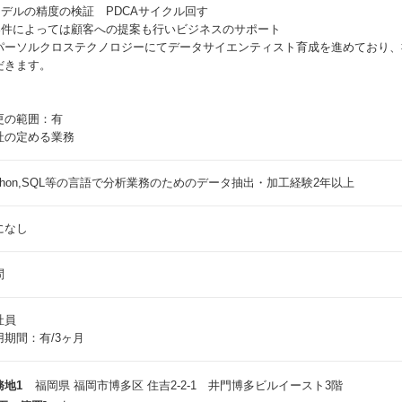
モデルの精度の検証 PDCAサイクル回す
案件によっては顧客への提案も行いビジネスのサポート
パーソルクロステクノロジーにてデータサイエンティスト育成を進めており、
だきます。
更の範囲：有
社の定める業務
ython,SQL等の言語で分析業務のためのデータ抽出・加工経験2年以上
になし
問
社員
用期間：有/3ヶ月
務地1
福岡県 福岡市博多区 住吉2-2-1 井門博多ビルイースト3階