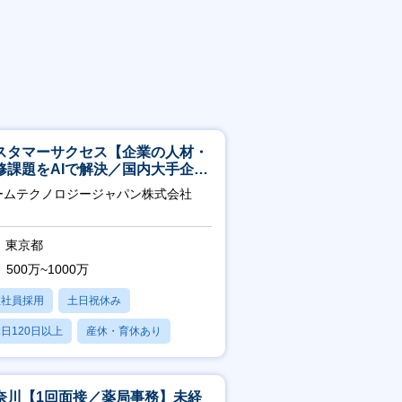
スタマーサクセス【企業の人材・
修課題をAIで解決／国内大手企業
3万社導入／フレックス可】
ームテクノロジージャパン株式会社
東京都
500万~1000万
正社員採用
土日祝休み
日120日以上
産休・育休あり
転勤なし
奈川【1回面接／薬局事務】未経