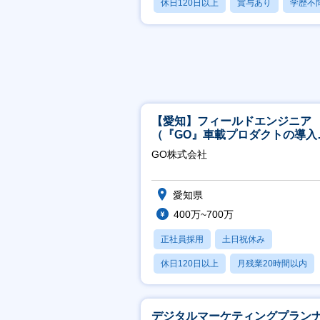
休日120日以上
賞与あり
学歴不
【愛知】フィールドエンジニア
（『GO』車載プロダクトの導入
ポート／年休120日／土日祝休
GO株式会社
行直帰
愛知県
400万~700万
正社員採用
土日祝休み
休日120日以上
月残業20時間以内
学歴不問
デジタルマーケティングプラン