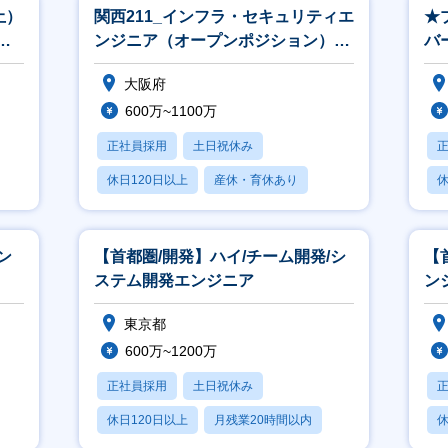
土）
関西211_インフラ・セキュリティエ
★
／
ンジニア（オープンポジション）
バ
※関西立上げ（リーダークラス以上
監
大阪府
600万~1100万
正社員採用
土日祝休み
休日120日以上
産休・育休あり
休
月残業20時間以内
ン
【首都圏/開発】ハイ/チーム開発/シ
【
ステム開発エンジニア
ン
東京都
600万~1200万
正社員採用
土日祝休み
休日120日以上
月残業20時間以内
休