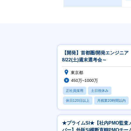
【開発】首都圏/開発エンジニア
8/22(土)週末選考会～
東京都
450万~1000万
正社員採用
土日祝休み
休日120日以上
月残業20時間以内
賞与あり
★プライムSI★【社内PMO監査
バー】外販SI横断直轄PMOチー