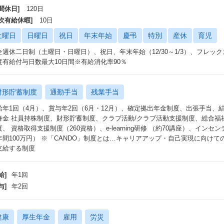
間休日]
120日
年次有給休暇]
10日
土曜日
日曜日
祝日
年末年始
慶弔
特別
産休
育児
全週休二日制（土曜日・日曜日）、祝日、年末年始（12/30～1/3）、フレック
度有給付与日数最大10日間※有給消化率90％
財形貯蓄制度
通勤手当
残業手当
給年1回（4月）、賞与年2回（6月・12月）、確定拠出年金制度、出張手当
舞金 社員持株制度、財形貯蓄制度、クラブ活動/クラブ活動支援制度、総合福
度、 資格取得支援制度（260資格）、e-learning研修 （約70講座）、インセ
年間100万円） ※「CANDO」制度とは…キャリアアップ・自己実現に向けて
支給する制度
給]
年1回
与]
年2回
健康
厚生年金
雇用
労災