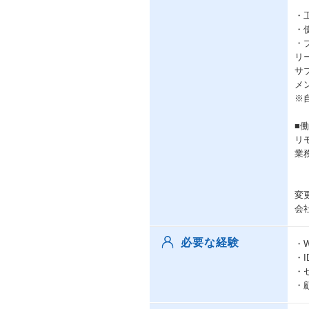
・
・使
・
リ
サ
メ
※
■
リ
業
変
会
必要な経験
・W
・
・
・