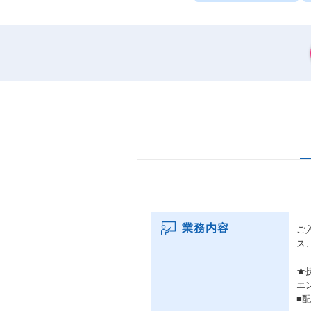
業務内容
ご
ス
★
エ
■