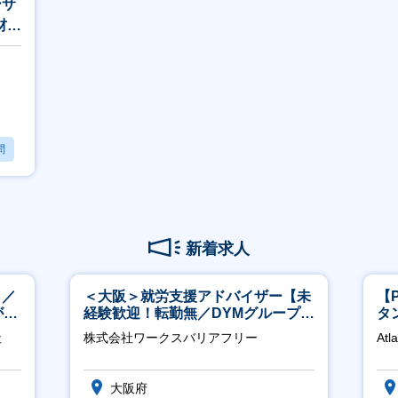
ーサ
材業
問
新着求人
し／
＜大阪＞就労支援アドバイザー【未
【
が身
経験歓迎！転勤無／DYMグループ／
タ
ホスピタリティ高い方歓迎／土日
領
社
株式会社ワークスバリアフリー
Atl
祝】
大阪府