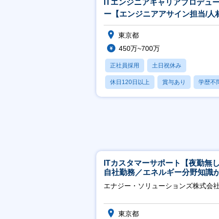
ITエンジニアキャリアプロデュ
ー【エンジニアアサイン担当/人
界最大手パーソルグループ】
東京都
450万~700万
正社員採用
土日祝休み
休日120日以上
賞与あり
学歴不
ITカスタマーサポート【夜勤無
自社勤務／エネルギー分野知識
につきます】
エナジー・ソリューションズ株式会
東京都