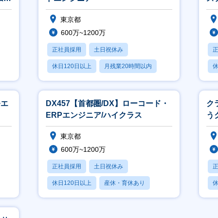
東京都
600万~1200万
正社員採用
土日祝休み
休日120日以上
月残業20時間以内
休
賞与あり
発エ
DX457【首都圏/DX】ローコード・
ク
ERPエンジニア/ハイクラス
う
ー
東京都
600万~1200万
正社員採用
土日祝休み
休日120日以上
産休・育休あり
休
月残業20時間以内