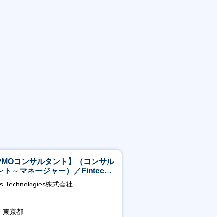
PMOコンサルタント】（コンサル
ント～マネージャー）／Fintech
域／設立5年弱で上場
as Technologies株式会社
東京都