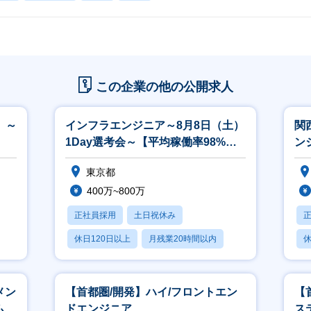
この企業の他の公開求人
 ～
インフラエンジニア～8月8日（土）
関
1Day選考会～【平均稼働率98%／
ン
年間案件数2万件以上】
※
東京都
400万~800万
正社員採用
土日祝休み
休日120日以上
月残業20時間以内
休
賞与あり
月
メン
【首都圏/開発】ハイ/フロントエン
【
ム／
ドエンジニア
ス