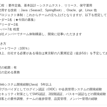
工程 ：要件定義、基本設計～システムテスト、リリース、保守運用
用する技術 ：Java（Seasar2、SpringBoot）、Oracle、git、Linux 他
プロジェクト体制：これからチームの立ち上げとなりますが、以下を想定して
ーダー1名（★今回の募集）
ブリーダー2名
ンバー7名 程度
自社メンバーでチーム体制構築し、開発に従事いただきます
働き方
モートワーク（100％）
務上、出社する必要がある場合は東京駅の八重洲近辺（徒歩5分）を予定して
更の範囲：有
社の定める業務
ebシステム開発経験(Java) 5年以上
IDプロバイダとしてログイン認証（OIDC）や会員管理システムの開発経験
セキュリティ対策としてSMS認証、2段階認証、パスキー認証などの開発経験
顧客との要件調整、チームの進捗管理、品質管理、メンバー管理の経験