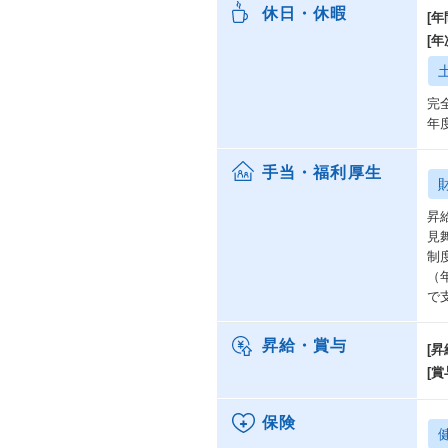
休日・休暇
[年
[
完
年
手当・福利厚生
昇
見
制
（
で
昇給・賞与
[昇
[賞
保険