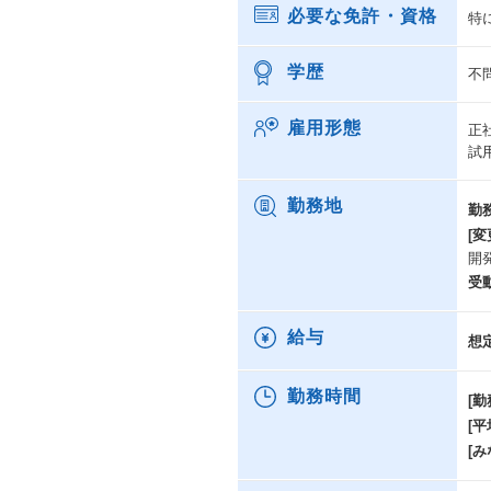
必要な免許・資格
特
学歴
不
雇用形態
正
試
勤務地
勤
[変
開
受
給与
想
勤務時間
[勤
[
[み