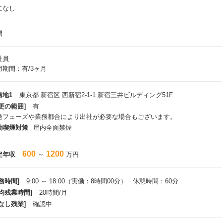
になし
問
社員
用期間：有/3ヶ月
務地1
東京都 新宿区 西新宿2-1-1 新宿三井ビルディング51F
更の範囲]
有
発フェーズや業務都合により出社が必要な場合もございます。
動喫煙対策
屋内全面禁煙
600
1200
定年収
～
万円
務時間]
9:00 ～ 18:00（実働：8時間00分） 休憩時間：60分
平均残業時間]
20時間/月
なし残業]
確認中