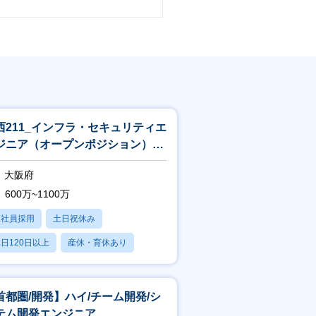
西211_インフラ・セキュリティエ
ジニア（オープンポジション）
関西立上げ（リーダークラス以上
大阪府
600万~1100万
正社員採用
土日祝休み
日120日以上
産休・育休あり
残業20時間以内
首都圏/開発】ハイ/チーム開発/シ
テム開発エンジニア