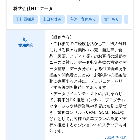
株式会社NTTデータ
正社員採用
土日祝休み
産休・育休あり
賞与あり
フレッ
【職務内容】
・これまでのご経験を活かして、法人分野
業務内容
における様々な業界（小売、自動車、食
品、製薬、メディア等）のお客様の課題や
ニーズに対し、データ収集基盤の構築やデ
ータ整形、データ分析による付加価値ある
提案を関係者とまとめ、お客様への提案活
動に参画すると共に、プロジェクトをリー
ドする役割を期待しております。
・データサイエンティストの活動を通じ
て、将来はDX 推進コンサル、プログラム
マネージャや特定業務や業界の知見に基づ
き、業務コンサル（CRM、SCM、R&Dな
ど）としてお客様の変革プランの策定・実
行を推進するポジションへのステップも可
能です。
…続きを読む