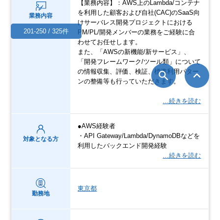
【業務内容】：AWS上のLambda/コンテナ
を利用した顧客および自社(CAC)のSaaS向
業務内容
けサーバレス開発プロジェクトにおける
201-250 / 325件
PM/PL/開発メンバーの業務をご経験に合
わせてお任せします。
また、「AWSの新機能/新サービス」、
「開発フレームワーク/ツール類」について
の情報収集、評価、検証、標準利用パター
ンの整備等も行っていただきます。
…続きを読む
●AWS経験者
・API Gateway/Lambda/DynamoDBなどを
対象となる方
利用したバックエンド開発経験
…続きを読む
東京都
勤務地