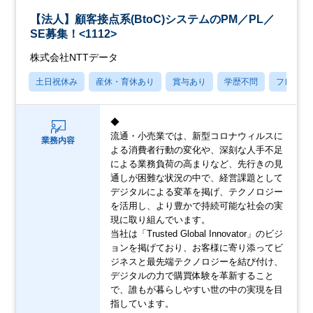
【法人】顧客接点系(BtoC)システムのPM／PL／
SE募集！<1112>
株式会社NTTデータ
土日祝休み
産休・育休あり
賞与あり
学歴不問
フレック
◆
流通・小売業では、新型コロナウィルスに
業務内容
よる消費者行動の変化や、深刻な人手不足
による業務負荷の高まりなど、先行きの見
通しが困難な状況の中で、経営課題として
デジタルによる変革を掲げ、テクノロジー
を活用し、より豊かで持続可能な社会の実
現に取り組んでいます。
当社は「Trusted Global Innovator」のビジ
ョンを掲げており、お客様に寄り添ってビ
ジネスと最先端テクノロジーを結び付け、
デジタルの力で購買体験を革新すること
で、誰もが暮らしやすい世の中の実現を目
指しています。