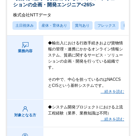
ションの企画・開発エンジニア<265>
株式会社NTTデータ
土日祝休み
産休・育休あり
賞与あり
フレックス
社宅・
◆輸出入における行政手続きおよび貨物情
報の管理・連携にかかるオンライン情報シ
業務内容
ステム、貿易に関するサービス・ソリュー
ションの企画・開発を行っている組織で
す。
その中で、中心を担っているのはNACCS
とCISという基幹システムです。
…続きを読む
◆システム開発プロジェクトにおける上流
工程経験（業界、業務知識は不問）
対象となる方
…続きを読む