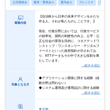
土日祝休み
産休・育休あり
賞与あり
フレックス
社宅・
【自治体から日本の未来デザインをかたち
作る人。それが私たちのしごとです。】
業務内容
現在、行政分野においては、行政サービス
の効率化、国民の利便性の向上、公平・公
正な社会の実現を目的に、コネクテッドワ
ンストップ・ワンスオンリー・デジタルフ
ァーストといった政府指針が示されてお
り、NTTデータもその中で大きな役割を果
たしています。
…続きを読む
◆アプリケーション開発に関する経験（経
験分野は問わない）
対象となる方
◆システム運用及び運用設計に関する経験
…続きを読む
東京都