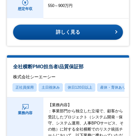
550～900万円
想定年収
詳しく見る
全社横断PMO担当者/品質保証部
株式会社シーエーシー
正社員採用
土日祝休み
休日120日以上
産休・育休あり
【業務内容】
：事業部門から独立した立場で、顧客から
業務内容
受託したプロジェクト（システム開発・保
守、システム運用、人事BPOサービス、そ
の他）に対する全社横断でのリスク統括チ
ームにおいて、以下業務に携わっていただ