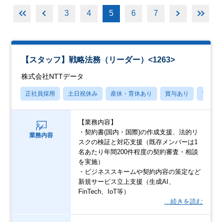
3
4
5
6
7
【スタッフ】戦略法務（リーダー）<1263>
株式会社NTTデータ
正社員採用
土日祝休み
産休・育休あり
賞与あり
フレッ
【業務内容】
・契約書(国内・国際)の作成支援、法的リ
業務内容
スクの検証と対応支援（既存メンバーは1
名あたり年間200件程度の契約審査・相談
を実施）
・ビジネススキームや契約内容の策定など
新規サービス立上支援（生成AI、
FinTech、IoT等）
…続きを読む