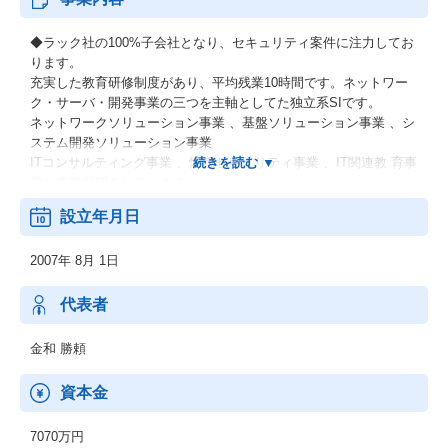
◆ラック社の100%子会社となり、セキュリティ案件に注力してお
ります。
充実した教育研修制度があり、平均残業10時間です。ネットワー
ク・サーバ・開発事業の三つを主軸としてた独立系SIです。
ネットワークソリューション事業 、基盤ソリューション事業 、シ
ステム開発ソリューション事業
ITコンサルティング事業 、情報セキュリティ事業 、IT関連教 育事
業の事業展開をしています。
設立年月日
【具体的には】
・コンピュータシステム導入に関するコンサルティング
2007年 8月 1日
・コンピュータシステム構築請負業務
・ネットワーク設計、構築、運用
代表者
IT関連教育事業
金和 勝頼
※ベンダーパートナー※
情報セキュリティ事業Ciscoパートナー、Juniper-Jパートナー、Ch
資本金
eckpointパートナー、VMwareパートナー、Oracleパートナー、Mi
croSoftパートナー
7070万円
McAfeeパートナー、kasperskyパートナー、Symantecパートナ