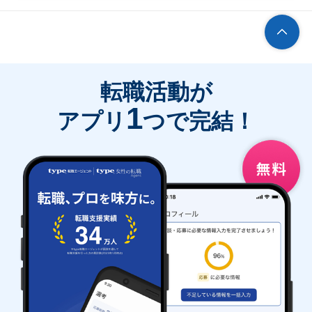
転職活動が
1
アプリ
つで完結！