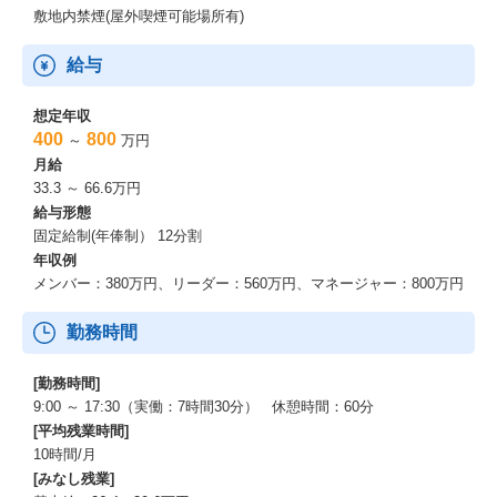
敷地内禁煙(屋外喫煙可能場所有)
求人を御覧いただきありがとうございます。
当求人では日本国内大手企業様インフラ基盤の構築をご担当いた
給与
だき、大規模インフラの構築および設計思想のご経験を積んでい
ただけます。
想定年収
400
800
～
万円
応募者の皆様には、ネットワーク、セキュリティに関する熱意と
月給
ポテンシャルを重視しており、エンジニアとして積極的にステッ
33.3 ～ 66.6万円
プアップに取り組む意欲のある方々からのご応募をお待ちしてお
給与形態
ります。
固定給制(年俸制） 12分割
新しいメンバーとして私たちと一緒にチャレンジしてみません
か。
年収例
メンバー：380万円、リーダー：560万円、マネージャー：800万円
勤務時間
[勤務時間]
9:00 ～ 17:30（実働：7時間30分） 休憩時間：60分
[平均残業時間]
10時間/月
[みなし残業]