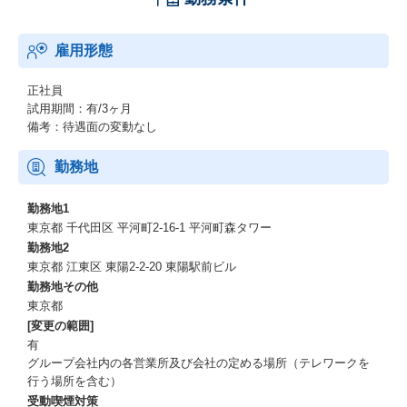
視。
顧客に貢献した分だけ評価に反映される制度を設けるなど社員に
雇用形態
とって明確な評価体制を整えています。
◎案件事例：
正社員
大手通信事業者/金融機関/製造業向けインフラ基盤（ネットワー
試用期間：有/3ヶ月
ク/セキュリティ）構築案件
備考：待遇面の変動なし
・機能検証の策定/実行/評価
・詳細設計の策定
勤務地
・設定作業の実行
・単体試験の策定/実行/評価
勤務地1
・結合試験の策定/実行/評価
東京都 千代田区 平河町2-16-1 平河町森タワー
・移行作業の策定/実行
勤務地2
東京都 江東区 東陽2-2-20 東陽駅前ビル
◎仕事を通じてこのようなスキルが身に付いたり、将来目指され
勤務地その他
るキャリアパス実現の為に当社がお役に立てます：
東京都
・日本国内を代表する大手企業様の大規模インフラ構築経験
[変更の範囲]
・大規模インフラシステム(主にネットワーク領域)の設計思想
・高い品質を担保するための作業/管理手法
有
・社内外関係各所との調整/折衝能力
グループ会社内の各営業所及び会社の定める場所（テレワークを
行う場所を含む）
配属予定部門マネジャーからご応募者に向けてのメッセージ
受動喫煙対策