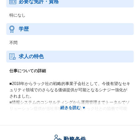
必要な免許・資格
特になし
学歴
不問
求人の特色
仕事についての詳細
■2018年からラック社の戦略的事業子会社として、今後有望なセキ
ュリティ領域でのさらなる価値提供が可能となるシナジー強化が
されました。
■情報システムのコンサルティングから運用管理までトータルでソ
リューション提供が当社単独、あるいはラック社との協働で可能
です。
【魅力的な社風】
社員の「こんなことがやりたい」に積極的に支援！自らもエンジ
勤務条件
ニアであった社長により設立された為、エンジニアの考えを重