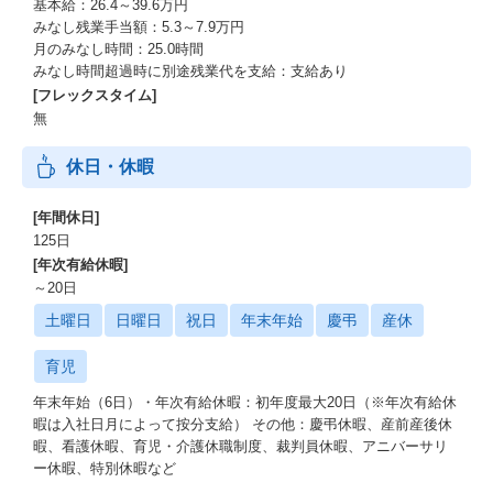
基本給：26.4～39.6万円
みなし残業手当額：5.3～7.9万円
月のみなし時間：25.0時間
みなし時間超過時に別途残業代を支給：支給あり
[フレックスタイム]
無
休日・休暇
[年間休日]
125日
[年次有給休暇]
～20日
土曜日
日曜日
祝日
年末年始
慶弔
産休
育児
年末年始（6日）・年次有給休暇：初年度最大20日（※年次有給休
暇は入社日月によって按分支給） その他：慶弔休暇、産前産後休
暇、看護休暇、育児・介護休職制度、裁判員休暇、アニバーサリ
ー休暇、特別休暇など