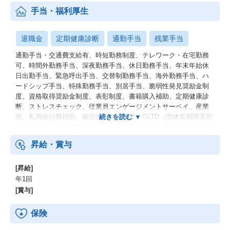
手当・福利厚生
退職金
定期健康診断
通勤手当
残業手当
通勤手当・交通費支給有、時短勤務制度、テレワーク・在宅勤務
可、時間外勤務手当、深夜勤務手当、休日勤務手当、年末年始休
日出勤手当、緊急呼出手当、交替制勤務手当、海外勤務手当、ハ
ードシップ手当、特殊勤務手当、別居手当、脆弱性発見奨励金制
度、資格取得奨励金制度、表彰制度、書籍購入補助、定期健康診
断、ストレスチェック、従業員エンゲージメントサーベイ、産業
医、私用旅行費補助、確定拠出年金制度、GLTD（団体長期障害所
得補償保険）、関東ITソフトウェア健康保険組合保養施設、ベネ
フィット・ワン、KDDI持株会
昇給・賞与
[昇給]
年1回
[賞与]
保険