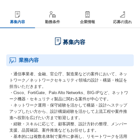
募集内容
勤務条件
企業情報
応募の流れ
募集内容
業務内容
・通信事業者、金融、官公庁、製造業などの案件において、ネッ
トワーク／ネットワークセキュリティ領域の設計・構築・検証を
担当いただきます。
・Cisco、FortiGate、Palo Alto Networks、BIG-IPなど、ネットワ
ーク機器・セキュリティ製品に関わる案件が中心です。
・ネットワーク運用・保守経験を活かして構築・設計へステップ
アップしたい方から、設計構築経験を活かして上流工程や案件推
進へ役割を広げたい方まで歓迎します。
・経験・スキルに応じて、顧客調整、設計方針の整理、メンバー
支援、品質確認、案件推進などもお任せします。
・基本的には複数名体制で案件に参画し、リモートワークを活用