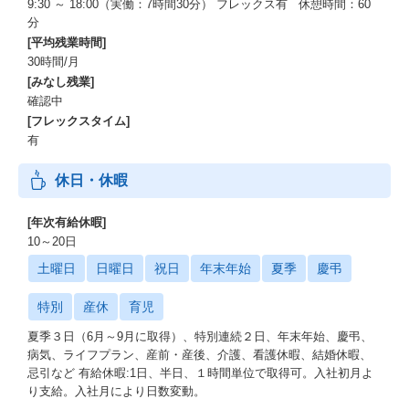
9:30 ～ 18:00（実働：7時間30分） フレックス有 休憩時間：60
分
[平均残業時間]
30時間/月
[みなし残業]
確認中
[フレックスタイム]
有
休日・休暇
[年次有給休暇]
10～20日
土曜日
日曜日
祝日
年末年始
夏季
慶弔
特別
産休
育児
夏季３日（6月～9月に取得）、特別連続２日、年末年始、慶弔、
病気、ライフプラン、産前・産後、介護、看護休暇、結婚休暇、
忌引など 有給休暇:1日、半日、１時間単位で取得可。入社初月よ
り支給。入社月により日数変動。