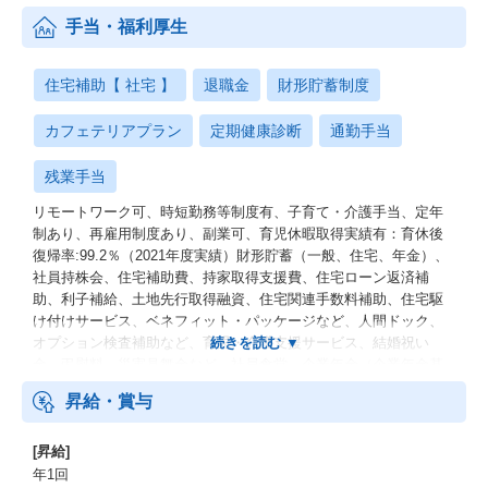
手当・福利厚生
住宅補助【 社宅 】
退職金
財形貯蓄制度
カフェテリアプラン
定期健康診断
通勤手当
残業手当
リモートワーク可、時短勤務等制度有、子育て・介護手当、定年
制あり、再雇用制度あり、副業可、育児休暇取得実績有：育休後
復帰率:99.2％（2021年度実績）財形貯蓄（一般、住宅、年金）、
社員持株会、住宅補助費、持家取得支援費、住宅ローン返済補
助、利子補給、土地先行取得融資、住宅関連手数料補助、住宅駆
け付けサービス、ベネフィット・パッケージなど、人間ドック、
オプション検査補助など、育児・介護支援サービス、結婚祝い
金、弔慰料、災害見舞金など、社員食堂、企業年金（企業年金基
金、確定拠出年金）、電気通信共済会(個人年金、遺児育英基金)
昇給・賞与
[昇給]
年1回