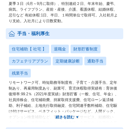
夏季３日（6月～9月に取得）、特別連続２日、年末年始、慶弔、
病気、ライフプラン、産前・産後、介護、看護休暇、結婚休暇、
忌引など 有給休暇:1日、半日、１時間単位で取得可。入社初月よ
り支給。入社月により日数変動。
手当・福利厚生
住宅補助【 社宅 】
退職金
財形貯蓄制度
カフェテリアプラン
定期健康診断
通勤手当
残業手当
リモートワーク可、時短勤務等制度有、子育て・介護手当、定年
制あり、再雇用制度あり、副業可、育児休暇取得実績有：育休後
復帰率:99.2％（2021年度実績）財形貯蓄（一般、住宅、年金）、
社員持株会、住宅補助費、持家取得支援費、住宅ローン返済補
助、利子補給、土地先行取得融資、住宅関連手数料補助、住宅駆
け付けサービス、ベネフィット・パッケージなど、人間ドック、
オプション検査補助など、育児・介護支援サービス、結婚祝い
金、弔慰料、災害見舞金など、社員食堂、企業年金（企業年金基
金、確定拠出年金）、電気通信共済会(個人年金、遺児育英基金)