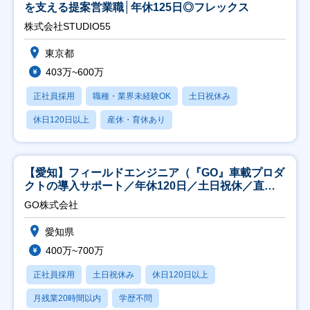
を支える提案営業職│年休125日◎フレックス
株式会社STUDIO55
東京都
403万~600万
正社員採用
職種・業界未経験OK
土日祝休み
休日120日以上
産休・育休あり
【愛知】フィールドエンジニア（『GO』車載プロダ
クトの導入サポート／年休120日／土日祝休／直行
直帰
GO株式会社
愛知県
400万~700万
正社員採用
土日祝休み
休日120日以上
月残業20時間以内
学歴不問