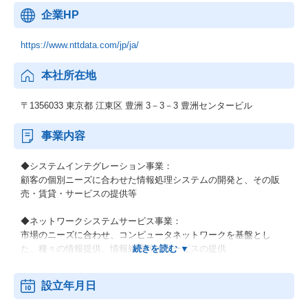
企業HP
https://www.nttdata.com/jp/ja/
本社所在地
〒1356033 東京都 江東区 豊洲 3－3－3 豊洲センタービル
事業内容
◆システムインテグレーション事業：
顧客の個別ニーズに合わせた情報処理システムの開発と、その販
売・賃貸・サービスの提供等
◆ネットワークシステムサービス事業：
市場のニーズに合わせ、コンピュータネットワークを基盤とし
た、種々の情報提供、情報処理等のサービスの提供
◆その他の事業：
設立年月日
顧客の経営上の問題点に係わる調査・分析、情報処理システムの
在り方に係わる企画・提案、保守・ファシリティマネジメント等