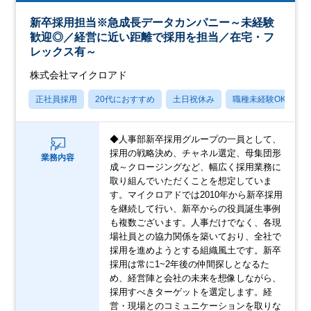
新卒採用担当※急成長データカンパニー～未経験
歓迎◎／経営に近い距離で採用を担当／在宅・フ
レックス有～
株式会社マイクロアド
正社員採用
20代におすすめ
土日祝休み
職種未経験OK
◆人事部新卒採用グループの一員として、
採用の戦略決め、チャネル選定、母集団形
業務内容
成～クロージングなど、幅広く採用業務に
取り組んでいただくことを想定していま
す。マイクロアドでは2010年から新卒採用
を継続して行い、新卒からの役員誕生事例
も複数ございます。人事だけでなく、各現
場社員との協力関係を築いており、全社で
採用を進めようとする組織風土です。新卒
採用は常に1~2年後の仲間探しとなるた
め、経営陣と会社の未来を想像しながら、
採用すべきターゲットを選定します。経
営・現場とのコミュニケーションを取りな