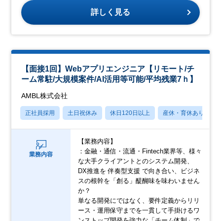
詳しく見る
【面接1回】Webアプリエンジニア【リモート/チ
ーム常駐/大規模案件/AI活用等可能/平均残業7ｈ】
AMBL株式会社
正社員採用
土日祝休み
休日120日以上
産休・育休あり
【業務内容】
：金融・通信・流通・Fintech業界等、様々
業務内容
な大手クライアントとのシステム開発、
DX推進を 伴奏型支援 で向き合い、ビジネ
スの根幹を「創る」醍醐味を味わいません
か？
単なる開発にではなく、要件定義からリリ
ース・運用保守までを一貫して手掛けるワ
ンストップ開発を強力な「チーム体制」で