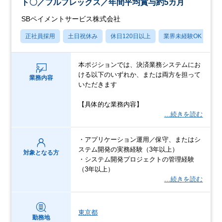
ト〇／フルフレックス／年間平均賞与約5カ月
SBペイメントサービス株式会社
正社員採用
土日祝休み
休日120日以上
業界未経験OK
産
本ポジションでは、決済業務システムにお
ける以下のいずれか、または両方を担って
業務内容
いただきます
【具体的な業務内容】
…続きを読む
・アプリケーション運用／保守、またはシ
ステム開発の実務経験（3年以上）
対象となる方
・システム開発プロジェクトの管理経験
（3年以上）
…続きを読む
東京都
勤務地