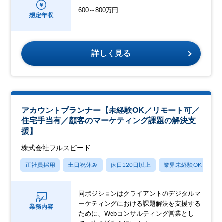
600～800万円
想定年収
詳しく見る
アカウントプランナー【未経験OK／リモート可／
住宅手当有／顧客のマーケティング課題の解決支
援】
株式会社フルスピード
正社員採用
土日祝休み
休日120日以上
業界未経験OK
産
同ポジションはクライアントのデジタルマ
ーケティングにおける課題解決を支援する
業務内容
ために、Webコンサルティング営業とし