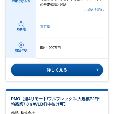
対象となる方
の基礎知識と経験
…続きを読む
東京都
勤務地
504～900万円
想定年収
詳しく見る
PMO【週4リモート/フルフレックス/大規模PJ/平
均残業7.8ｈ/WLB◎中抜け可】
AMBL株式会社