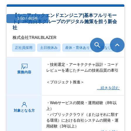
【シニアバックエンドエンジニア|基本フルリモー
1-50 / 461件
ト】JR西日本グループのデジタル施策を担う新会
社
株式会社TRAILBLAZER
正社員採用
土日祝休み
産休・育休あり
転勤なし
フレッ
・技術選定・アーキテクチャ設計・コード
レビューを通じたチームの技術品質の牽引
業務内容
＜プロジェクト推進＞
…続きを読む
・Webサービスの開発・運用経験（8年以
上）
対象となる方
・パブリッククラウド（またはそれに類す
る環境）における自社システムの開発・運
用経験（3年以上）