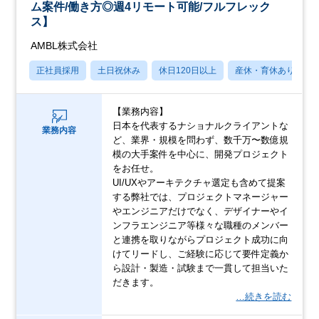
ム案件/働き方◎週4リモート可能/フルフレック
ス】
AMBL株式会社
正社員採用
土日祝休み
休日120日以上
産休・育休あり
【業務内容】
日本を代表するナショナルクライアントな
業務内容
ど、業界・規模を問わず、数千万〜数億規
模の大手案件を中心に、開発プロジェクト
をお任せ。
UI/UXやアーキテクチャ選定も含めて提案
する弊社では、プロジェクトマネージャー
やエンジニアだけでなく、デザイナーやイ
ンフラエンジニア等様々な職種のメンバー
と連携を取りながらプロジェクト成功に向
けてリードし、ご経験に応じて要件定義か
ら設計・製造・試験まで一貫して担当いた
だきます。
…続きを読む