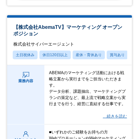
【株式会社AbemaTV】マーケティング オープン
ポジション
株式会社サイバーエージェント
土日祝休み
休日120日以上
産休・育休あり
賞与あり
学
ABEMAのマーケティング活動における戦
略立案から実行までをご担当いただきま
業務内容
す。
データ分析、課題抽出、マーケティングプ
ランの策定など、最上流で戦略立案から実
行までを行う、経営に直結する仕事です。
…続きを読む
■いずれかのご経験をお持ちの方
WebプロモーションやWebマーケティング