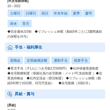
[年次有給休暇]
10～20日
土曜日
日曜日
祝日
年末年始
夏季
慶弔
産休
育児
◆完全週休2日制 ◆リフレッシュ休暇（勤続5年ごとに2週間連続
の休暇を付与）
手当・福利厚生
退職金
定期健康診断
通勤手当
残業手当
◆育児手当（子1人につき月額1万5000円） ◆社外研修受講制度
◆在宅勤務制度（母親社員の在宅勤務・ノートPC支給制度 ）◆従
業員持株会 ◆社内交流会（部活制度） ◆リフレッシュ休暇（勤
続5年間で10日間、10万円支給） ◆在宅勤務（10回/月）
昇給・賞与
[昇給]