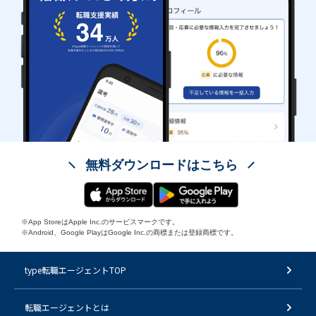
無料ダウンロードはこちら
※App StoreはApple Inc.のサービスマークです。
※Android、Google PlayはGoogle Inc.の商標または登録商標です。
type転職エージェントTOP
転職エージェントとは