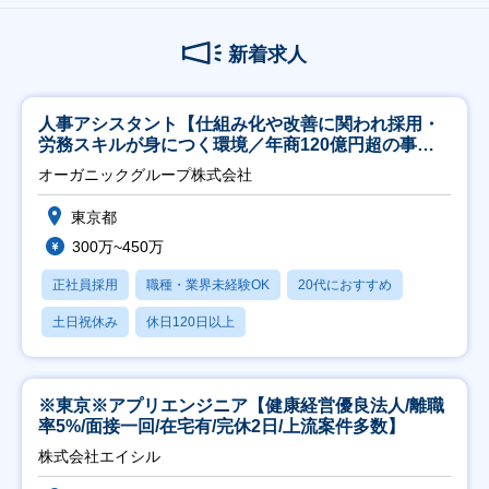
新着求人
人事アシスタント【仕組み化や改善に関われ採用・
労務スキルが身につく環境／年商120億円超の事業
会社】
オーガニックグループ株式会社
東京都
300万~450万
正社員採用
職種・業界未経験OK
20代におすすめ
土日祝休み
休日120日以上
※東京※アプリエンジニア【健康経営優良法人/離職
率5%/面接一回/在宅有/完休2日/上流案件多数】
株式会社エイシル