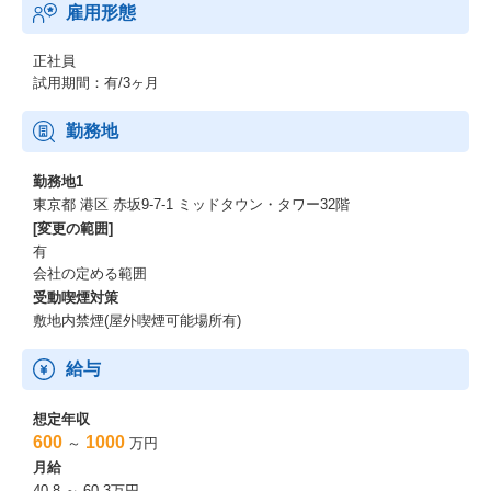
雇用形態
正社員
試用期間：有/3ヶ月
勤務地
勤務地1
東京都 港区 赤坂9-7-1 ミッドタウン・タワー32階
[変更の範囲]
有
会社の定める範囲
受動喫煙対策
敷地内禁煙(屋外喫煙可能場所有)
給与
想定年収
600
1000
～
万円
月給
40.8 ～ 60.3万円