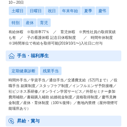
10～20日
土曜日
日曜日
祝日
年末年始
夏季
慶弔
特別
産休
育児
有給休暇 ※取得率77％ ／ 育児休暇 ※男性社員の取得実績
も有 ／ 子の看護休暇 記念日休暇制度 ／ 時間年休制度
※1時間単位で有給を取得可能(2019/10/1〜)入社日に付与
手当・福利厚生
定期健康診断
残業手当
時間外手当／学資手当／通信手当／交通費支給（5万円まで）／役
職手当 副業制度／スタッフケア制度／インフルエンザ予防接種／
社ビジネス系研修／オンライン学習サービス／外部セミナー参加
費用補助／書籍購入補助 結婚祝金制度／資格取得制度／慶弔見舞
金制度／産休・育休制度（100％復帰）／敷地内禁煙（屋外喫煙可
能場所あり）
昇給・賞与