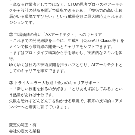
・単なる作業者としてではなく、CTOの思考プロセスやアーキテ
クチャ設計の勘所を間近で吸収できるため、「技術力の高い上位
層がいる環境で学びたい」という成長意欲に最大限応えられるポ
ジションです。
② 市場価値の高い「AXアーキテクト」へのキャリア
・これまでの開発経験を土台に、生成AI（OpenAI / Claude等）を
メインで扱う最前線の開発へとキャリアをシフトできます。
・まずはプロトタイプ構築から手を動かし、実践的なスキルを習
得。
ゆくゆくは社内の技術展開を担うハブとなり、AIアーキテクトと
してのキャリアを確立できます。
③ トライ＆エラー大歓迎！全力のキャリアサポート
・「新しい技術を触るのが好き」「とりあえず試してみる」とい
う熱量があれば十分です。
失敗を恐れずどんどん手を動かせる環境で、将来の技術的コアメ
ンバーへと着実に育てていきます。
変更の範囲：有
会社の定める業務