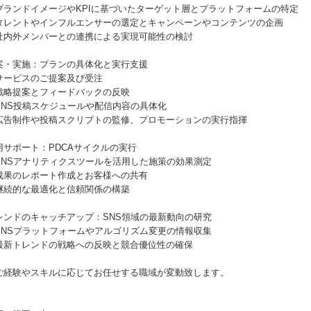
ブランドイメージやKPIに基づいたターゲット層とプラットフォームの特定
タレントやインフルエンサーの選定とキャンペーンやコンテンツの企画
社内外メンバーとの連携による実現可能性の検討
案・実施：プランの具体化と実行支援
サービスのご提案及び受注
戦略提案とフィードバックの反映
SNS投稿スケジュールや配信内容の具体化
広告制作や投稿スクリプトの監修、プロモーションの実行指揮
用サポート：PDCAサイクルの実行
SNSアナリティクスツールを活用した施策の効果測定
成果のレポート作成とお客様への共有
継続的な最適化と信頼関係の構築
レンドのキャッチアップ：SNS領域の最新動向の研究
SNSプラットフォームやアルゴリズム変更の情報収集
最新トレンドの戦略への反映と競合優位性の確保
ご経験やスキルに応じてお任せする職域が変動致します。