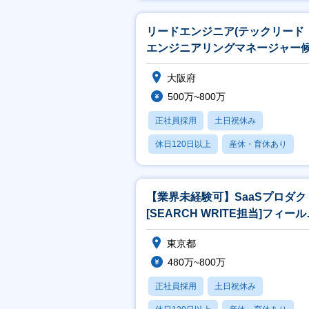
月残業20時間以内
リードエンジニア(テックリード
エンジニアリングマネージャー
補)【東京/大阪勤務/リモート可
大阪府
500万~800万
正社員採用
土日祝休み
休日120日以上
産休・育休あり
賞与あり
【業界未経験可】SaaSプロダク
[SEARCH WRITE担当]フィー
セールス【東京勤務】
東京都
480万~800万
正社員採用
土日祝休み