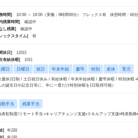
務時間]
10:00 ～ 19:00（実働：8時間00分） フレックス有 休憩時間：60
平均残業時間]
確認中
なし残業]
確認中
フレックスタイム]
有
間休日]
120日
年次有給休暇]
10日
土曜日
日曜日
祝日
年末年始
慶弔
特別
産休
育児
週休2日制 / 土日祝日休み / 有給休暇 / 年末年始休暇 / 慶弔休暇 / 特別休
人の誕生日や記念日等に、年に一度だけ特別休暇を1日取得可能）
通勤手当
残業手当
内表彰制度/リモート手当 •キャリアチェンジ支援•スキルアップ支援•時差勤務
給]
年2回
与]
年1回