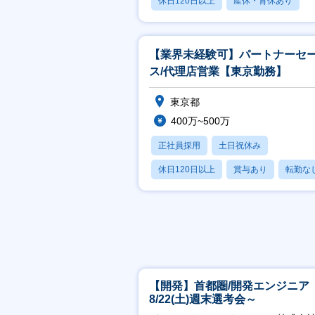
休日120日以上
産休・育休あり
月残業20時間以内
【業界未経験可】パートナーセ
ス/代理店営業【東京勤務】
東京都
400万~500万
正社員採用
土日祝休み
休日120日以上
賞与あり
転勤な
【開発】首都圏/開発エンジニア
8/22(土)週末選考会～