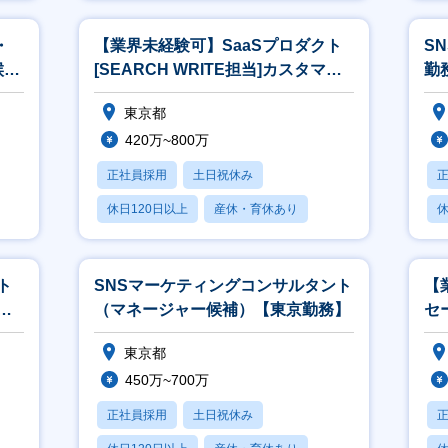
賞与あり
・
【業界未経験可】SaaSプロダクト
S
候
[SEARCH WRITE担当]カスタマー
勤
】
サクセス【東京勤務】
東京都
420万~800万
正社員採用
土日祝休み
休日120日以上
産休・育休あり
休
月残業20時間以内
月
ト
SNSマーケティングコンサルタント
【
ルド
（マネージャー候補）【東京勤務】
セ
東京都
450万~700万
正社員採用
土日祝休み