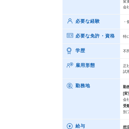
変
会
必要な経験
・
必要な免許・資格
特
学歴
不
雇用形態
正
試
勤務地
勤
[変
会
受
別
給与
想