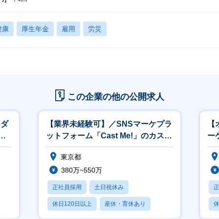
健康
厚生年金
雇用
労災
この企業の他の公開求人
ロダ
【業界未経験可】／SNSマーケプラ
【
スタ
ットフォーム「Cast Me!」のカスタ
ー
マーサクセス【東京勤務】
大
東京都
380万~550万
正社員採用
土日祝休み
休日120日以上
産休・育休あり
休