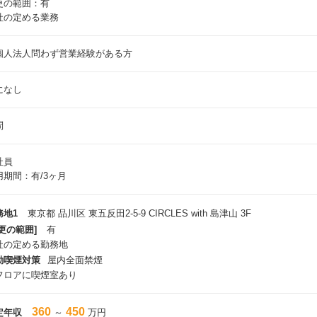
更の範囲：有
社の定める業務
個人法人問わず営業経験がある方
になし
問
社員
用期間：有/3ヶ月
務地1
東京都 品川区 東五反田2-5-9 CIRCLES with 島津山 3F
更の範囲]
有
社の定める勤務地
動喫煙対策
屋内全面禁煙
フロアに喫煙室あり
360
450
定年収
～
万円