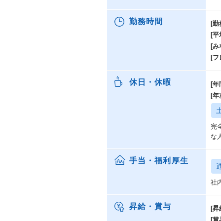
勤務時間
[勤
[
[み
[
休日・休暇
[年
[
完全
な
手当・福利厚生
社
昇給・賞与
[昇
[賞