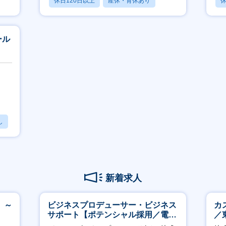
休日120日以上
産休・育休あり
休
賞与あり
ール
し
新着求人
 ～
ビジネスプロデューサー・ビジネス
カ
サポート【ポテンシャル採用／電
／
力・ガス等の民間向けプロジェクト