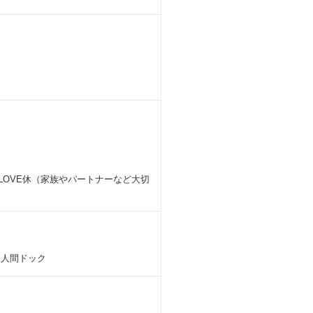
分
暇 •LOVE休（家族やパートナーなど大切
•人間ドック