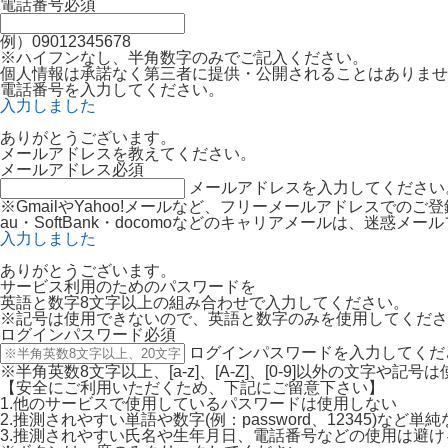
電話番号
必須
例）09012345678
※ハイフンなし、半角数字のみでご記入ください。
個人情報は承諾なく第三者に提供・公開されることはありませ
電話番号を入力してください。
入力しました
ありがとうございます。
メールアドレスを教えてください。
メールアドレス
必須
メールアドレスを入力してください
※GmailやYahoo!メールなど、フリーメールアドレスでの
au・SoftBank・docomoなどのキャリアメールは、迷
入力しました
ありがとうございます。
サービス利用のためのパスワードを
英語と数字8文字以上の組み合わせで入力してください。
※記号は使用できないので、英語と数字のみを使用してくださ
ログインパスワード
必須
ログインパスワードを入力してくだ
※半角英数8文字以上、[a-z]、[A-Z]、[0-9]以外の文字や記
【安全にご利用いただくため、下記にご留意下さい】
1.他のサービスで使用しているパスワードは使用しない
2.推測されやすい単語や数字(例：password、12345)など
3.推測されやすい氏名や生年月日、電話番号などの使用は避け