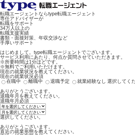
転職エージェントならtype転職エージェント
専任アドバイザーが
転職をサポート
34万人以上の
転職支援実績
書類・面接対策、年収交渉など
手厚いサポート
はじめまして。type転職エージェントでございます。
サービス利用にあたり、何点か質問させていただきます。
※所要時間は1分ほどです。
※無料でご利用いただけます。
現在の就業状況を教えてください。
現在の就業状況
必須
在職中
離職中
退職予定
就業経験なし
選択してく
ありがとうございます。
退職年月を教えてください。
退職年月
必須
選択してください。
ありがとうございます。
直近の就業形態を教えてください。