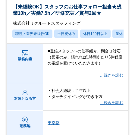
【未経験OK】スタッフのお仕事フォロー担当★残
業10h／実働7.5h／研修充実／賞与2回★
株式会社リクルートスタッフィング
職種・業界未経験OK
土日祝休み
休日120日以上
産休・育休
■登録スタッフへの仕事紹介、問合せ対応
（受電のみ、慣れれば1時間あたり5件程度
業務内容
の電話を受けていただきます）
…続きを読む
・社会人経験：半年以上
・タッチタイピングができる方
対象となる方
…続きを読む
東京都
勤務地