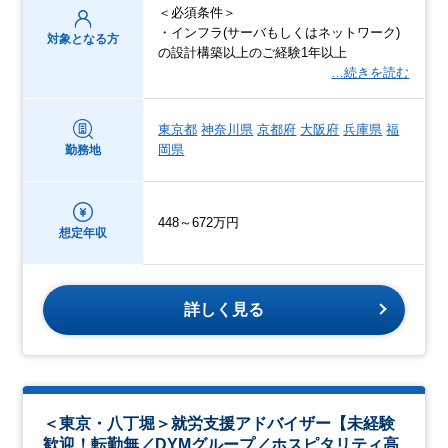
＜必須条件＞
・インフラ(サーバもしくはネットワーク)
対象となる方
の設計構築以上のご経験1年以上
…続きを読む
東京都
神奈川県
京都府
大阪府
兵庫県
福
岡県
勤務地
448～672万円
想定年収
詳しく見る
＜東京・八丁堀＞就労支援アドバイザー【未経験
歓迎！転勤無／DYMグループ／ホスピタリティ高