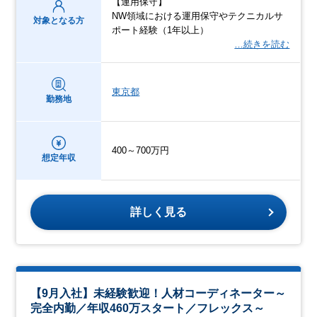
【運用保守】
NW領域における運用保守やテクニカルサ
対象となる方
ポート経験（1年以上）
…続きを読む
東京都
勤務地
400～700万円
想定年収
詳しく見る
【9月入社】未経験歓迎！人材コーディネーター～
完全内勤／年収460万スタート／フレックス～