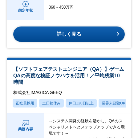
360～450万円
想定年収
詳しく見る
【ソフトフェアテストエンジニア（QA）】ゲーム
QAの高度な検証ノウハウを活用！／平均残業10
時間
株式会社IMAGICA GEEQ
正社員採用
土日祝休み
休日120日以上
業界未経験OK
産
～システム開発の経験を活かし、QAのス
ペシャリストへとステップアップできる環
業務内容
境です！～