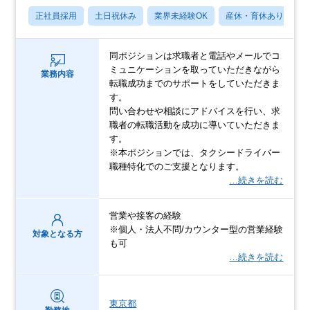
正社員採用
土日祝休み
業界未経験OK
産休・育休あり
月
同ポジションは求職者と電話やメールでコ
ミュニケーションを取っていただきながら
業務内容
転職成功までのサポートをしていただきま
す。
問い合わせや相談にアドバイスを行い、求
職者の転職活動を成功に導いていただきま
す。
※本ポジションでは、タクシードライバー
職種特化でのご支援となります。
…続きを読む
営業や接客の経験
※個人・法人不問/カウンター型の営業経験
対象となる方
も可
…続きを読む
東京都