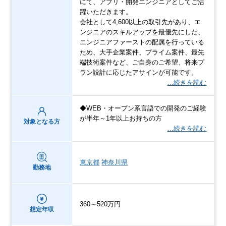
にて、アプリ・開発エンジニアとしてご活
躍いただきます。
会社として4,600以上の取引先があり、エ
ンジニアのスキルアップを最優先にした、
エンジニアファーストの配属を行っている
ため、大手企業案件、プライム案件、最先
端技術案件など、ご自身のご希望、将来プ
ラン設計に応じたアサインが可能です。
…続きを読む
◆WEB・オープン系言語での開発のご経験
が半年～1年以上お持ちの方
対象となる方
…続きを読む
東京都
神奈川県
勤務地
360～520万円
想定年収