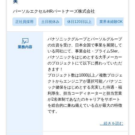
実
パーソルエクセルHRパートナーズ株式会社
正社員採用
土日祝休み
休日120日以上
業界未経験OK
月
パナソニックグループとパーソルグループ
の出資を受け、日本全国で事業を展開して
業務内容
いる同社にて、事業会社・プライムSIer、
パナソニックをはじめとする大手メーカー
のプロジェクトにて以下に携わっていただ
きます！
プロジェクト数は1000以上／複数プロジェ
クトからエンジニアが選択可能／パナソニ
ック健保をはじめとする充実した待遇・福
利厚生、担当コーディネーターと担当営業
が2名体制であなたのキャリアをサポート
を総合的に兼ね備えている点が最大の特徴
です。
…続きを読む