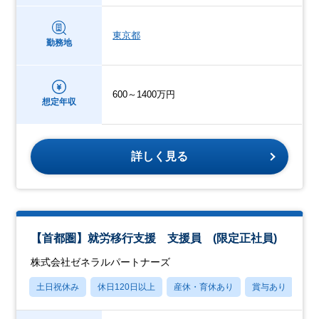
東京都
勤務地
600～1400万円
想定年収
詳しく見る
【首都圏】就労移行支援 支援員 (限定正社員)
株式会社ゼネラルパートナーズ
土日祝休み
休日120日以上
産休・育休あり
賞与あり
フ