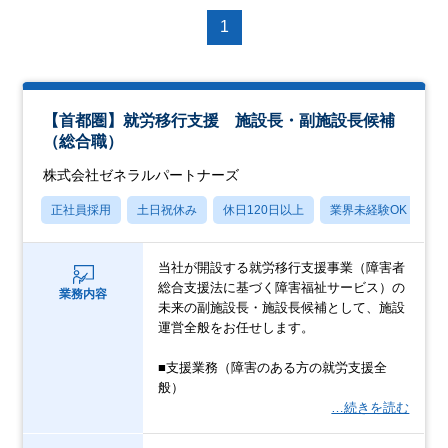
1
【首都圏】就労移行支援 施設長・副施設長候補
（総合職）
株式会社ゼネラルパートナーズ
正社員採用
土日祝休み
休日120日以上
業界未経験OK
産
当社が開設する就労移行支援事業（障害者
総合支援法に基づく障害福祉サービス）の
業務内容
未来の副施設長・施設長候補として、施設
運営全般をお任せします。
■支援業務（障害のある方の就労支援全
般）
…続きを読む