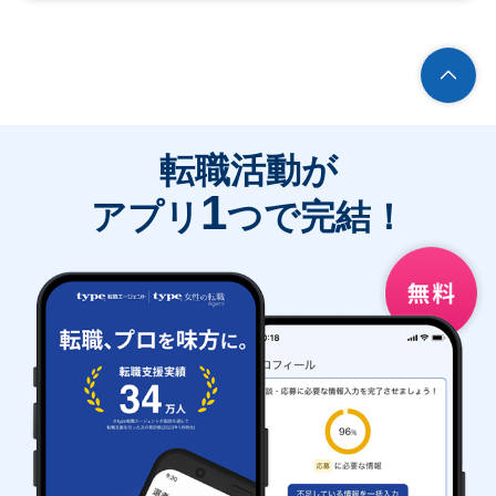
転職活動が
1
アプリ
つで完結！