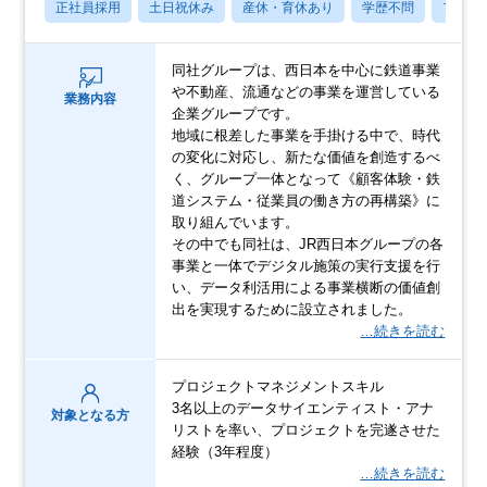
正社員採用
土日祝休み
産休・育休あり
学歴不問
フレッ
同社グループは、西日本を中心に鉄道事業
や不動産、流通などの事業を運営している
業務内容
企業グループです。
地域に根差した事業を手掛ける中で、時代
の変化に対応し、新たな価値を創造するべ
く、グループ一体となって《顧客体験・鉄
道システム・従業員の働き方の再構築》に
取り組んでいます。
その中でも同社は、JR西日本グループの各
事業と一体でデジタル施策の実行支援を行
い、データ利活用による事業横断の価値創
出を実現するために設立されました。
…続きを読む
プロジェクトマネジメントスキル
3名以上のデータサイエンティスト・アナ
対象となる方
リストを率い、プロジェクトを完遂させた
経験（3年程度）
…続きを読む