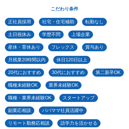
こだわり条件
正社員採用
社宅・住宅補助
転勤なし
土日祝休み
学歴不問
上場企業
産休・育休あり
フレックス
賞与あり
月残業20時間以内
休日120日以上
20代におすすめ
30代におすすめ
第二新卒OK
職種未経験OK
業界未経験OK
職種・業界未経験OK
スタートアップ
副業応相談
パパママ社員活躍中
リモート勤務応相談
語学力を活かせる