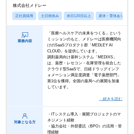
株式会社メドレー
正社員採用
土日祝休み
休日120日以上
産休・育休あり
「医療ヘルスケアの未来をつくる」という
ミッションのもと、メドレーは医療機関向
業務内容
けのSaaSプロダクト群「MEDLEY AI
CLOUD」を提供しています。
調剤薬局向け基幹システム「MEDIXS」
は、薬歴・レセコン・在庫管理を統合した
クラウド型SaaSで、日経ドラッグインフ
ォメーション満足度調査「電子薬歴部門」
第1位を獲得。全国の薬局への展開を加速
しています。
…続きを読む
・ITシステム導入・展開プロジェクトのマ
ネジメント経験
対象となる方
・協力会社・外部委託（BPO）の活用・管
理経験