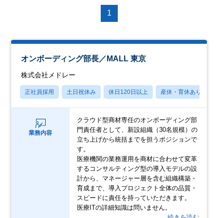
1
オンボーディング部長／MALL 東京
株式会社メドレー
正社員採用
土日祝休み
休日120日以上
産休・育休あり
クラウド型商材専任のオンボーディング部
門責任者として、新設組織（30名規模）の
業務内容
立ち上げから統括までを担うポジションで
す。
医療機関の業務運用を商材に合わせて変革
するコンサルティング型の導入モデルの設
計から、マネージャー層を含む組織構築・
育成まで、導入プロジェクト全体の品質・
スピードに責任を持っていただきます。
医療ITの詳細知識は問いません。
…続きを読む