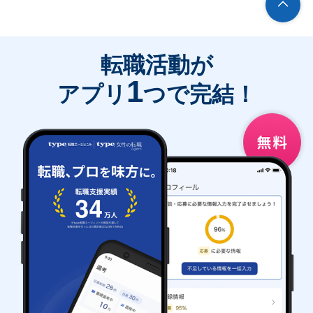
転職活動が
1
アプリ
つで完結！