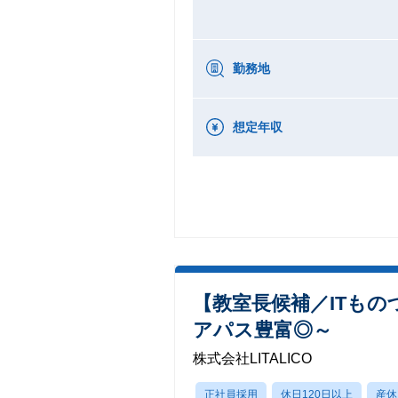
勤務地
想定年収
【教室長候補／ITも
アパス豊富◎～
株式会社LITALICO
正社員採用
休日120日以上
産休