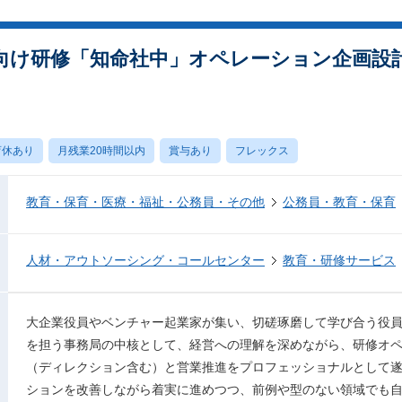
向け研修「知命社中」オペレーション企画設
育休あり
月残業20時間以内
賞与あり
フレックス
教育・保育・医療・福祉・公務員・その他
公務員・教育・保育
人材・アウトソーシング・コールセンター
教育・研修サービス
大企業役員やベンチャー起業家が集い、切磋琢磨して学び合う役
を担う事務局の中核として、経営への理解を深めながら、研修オ
（ディレクション含む）と営業推進をプロフェッショナルとして
ションを改善しながら着実に進めつつ、前例や型のない領域でも