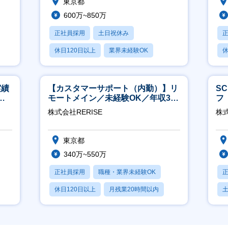
東京都
600万~850万
正社員採用
土日祝休み
休日120日以上
業界未経験OK
休
産休・育休あり
実績
【カスタマーサポート（内勤）】リ
S
週4
モートメイン／未経験OK／年収340
フ
万～／年間休日125日
迎
株式会社RERISE
株
東京都
340万~550万
正社員採用
職種・業界未経験OK
休日120日以上
月残業20時間以内
賞与あり