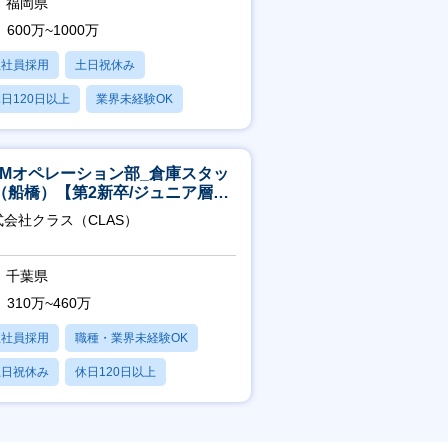
福岡県
600万~1000万
正社員採用
土日祝休み
日120日以上
業界未経験OK
産休・育休あり
CMオペレーション部_倉庫スタッ
（船橋）【第2新卒/ジュニア層歓
】
式会社クラス（CLAS）
千葉県
310万~460万
正社員採用
職種・業界未経験OK
土日祝休み
休日120日以上
産休・育休あり