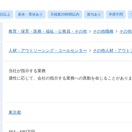
0日以上
産休・育休あり
月残業20時間以内
賞与あり
学歴不問
教育・保育・医療・福祉・公務員・その他
その他職種
その他
人材・アウトソーシング・コールセンター
その他人材・アウト
当社が指示する業務
適性に応じて、会社の指示する業務への異動を命じることがあり
東京都
464～690万円