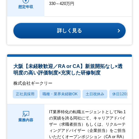
330～420万円
想定年収
詳しく見る
大阪【未経験歓迎／RA or CA】新規開拓なし×透
明度の高い評価制度×充実した研修制度
株式会社ギークリー
正社員採用
職種・業界未経験OK
土日祝休み
休日120日以上
IT業界特化の転職エージェントとしてNo.1
の実績を誇る同社にて、キャリアアドバイ
業務内容
ザー（求職者担当）もしくは、リクルーテ
ィングアドバイザー（企業担当）をご担当
いただくオープンポジション（CA or RA）