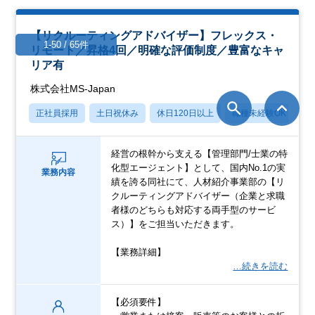
【リクルーティングアドバイザー】フレックス・
1-50 / 65件
リモート／昇格4回／明確な評価制度／豊富なキャ
リア有
株式会社MS-Japan
正社員採用
土日祝休み
休日120日以上
職種未経験OK
産
経営の根幹から支える【管理部門/士業の特
化型エージェント】として、国内No.1の実
業務内容
績を誇る同社にて、人材紹介事業部の【リ
クルーティングアドバイザー（企業と求職
者様のどちらも対応する両手型のサービ
ス）】をご担当いただきます。
【業務詳細】
…続きを読む
【必須要件】