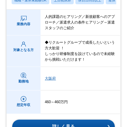
職種・業界未経験OK
土日祝休み
休日120日以上
産休・育休
人的課題のヒアリング／新規顧客へのアプ
ローチ／派遣求人の条件ヒアリング～派遣
業務内容
スタッフのご紹介
◆リクルートグループで成長したいという
方大歓迎 ！
対象となる方
しっかり研修制度を設けているので未経験
から挑戦いただけます！
大阪府
勤務地
460～460万円
想定年収
詳しく見る