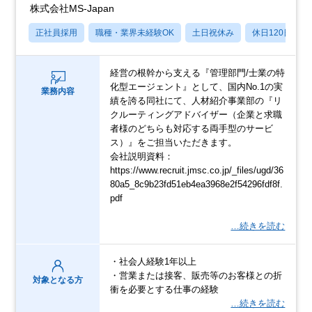
株式会社MS-Japan
正社員採用
職種・業界未経験OK
土日祝休み
休日120日以上
経営の根幹から支える『管理部門/士業の特
化型エージェント』として、国内No.1の実
業務内容
績を誇る同社にて、人材紹介事業部の『リ
クルーティングアドバイザー（企業と求職
者様のどちらも対応する両手型のサービ
ス）』をご担当いただきます。
会社説明資料：
https://www.recruit.jmsc.co.jp/_files/ugd/36
80a5_8c9b23fd51eb4ea3968e2f54296fdf8f.
pdf
…続きを読む
・社会人経験1年以上
・営業または接客、販売等のお客様との折
対象となる方
衝を必要とする仕事の経験
…続きを読む