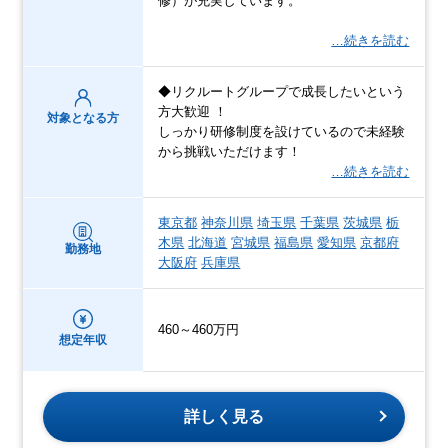
修）が充実しています。
…続きを読む
◆リクルートグループで成長したいという
方大歓迎 ！
対象となる方
しっかり研修制度を設けているので未経験
から挑戦いただけます！
…続きを読む
東京都
神奈川県
埼玉県
千葉県
茨城県
栃
木県
北海道
宮城県
福島県
愛知県
京都府
勤務地
大阪府
兵庫県
460～460万円
想定年収
詳しく見る