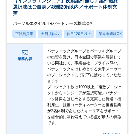
【インフラエンジニア】夜勤案件無し／案件最終
選択肢はご自身／残業20h以内／サポート体制充
実
パーソルエクセルHRパートナーズ株式会社
正社員採用
土日祝休み
休日120日以上
業界未経験OK
月
パナソニックグループとパーソルグループ
の出資を受け、日本全国で事業を展開して
業務内容
いる同社にて、事業会社・プライムSIer、
パナソニックをはじめとする大手メーカー
のプロジェクトにて以下に携わっていただ
きます！
プロジェクト数は1000以上／複数プロジェ
クトからエンジニアが選択可能／パナソニ
ック健保をはじめとする充実した待遇・福
利厚生、担当コーディネーターと担当営業
が2名体制であなたのキャリアをサポート
を総合的に兼ね備えている点が最大の特徴
です。