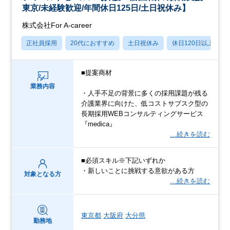
東京/未経験歓迎/年間休日125日/土日祝休み】
株式会社For A-career
正社員採用
20代におすすめ
土日祝休み
休日120日以上
■提案商材
業務内容
・人手不足の背景に多くの採用課題が残る
介護業界に向けた、低コストサブスク型の
長期採用WEBコンサルティングサービス
『medica』
…続きを読む
■必須スキル※下記いずれか
・新しいことに挑戦する意欲がある方
対象となる方
…続きを読む
東京都
大阪府
大分県
勤務地