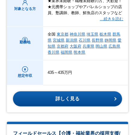
★業界未経験・職種未経験の方、大歓迎！
★元携帯ショップやアパレルショップの店
対象となる方
員、塾講師、教師、鮮魚店のスタッフなど
…続きを読む
全国
東京都
神奈川県
埼玉県
栃木県
群馬
県
宮城県
新潟県
石川県
長野県
静岡県
愛
勤務地
知県
京都府
大阪府
兵庫県
岡山県
広島県
香川県
福岡県
熊本県
435～435万円
想定年収
詳しく見る
フィールドセールス【介護・福祉業界の採用支援/