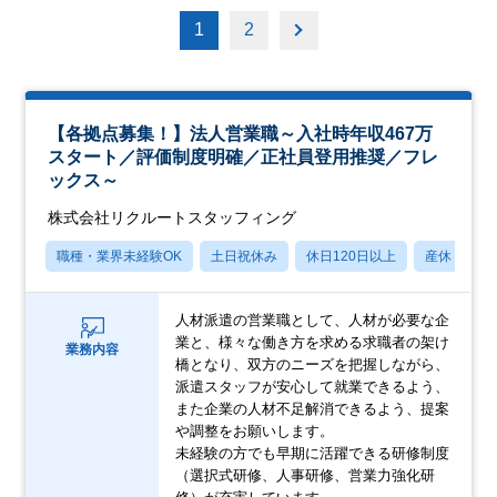
1
2
【各拠点募集！】法人営業職～入社時年収467万
スタート／評価制度明確／正社員登用推奨／フレ
ックス～
株式会社リクルートスタッフィング
職種・業界未経験OK
土日祝休み
休日120日以上
産休・育休
人材派遣の営業職として、人材が必要な企
業と、様々な働き方を求める求職者の架け
業務内容
橋となり、双方のニーズを把握しながら、
派遣スタッフが安心して就業できるよう、
また企業の人材不足解消できるよう、提案
や調整をお願いします。
未経験の方でも早期に活躍できる研修制度
（選択式研修、人事研修、営業力強化研