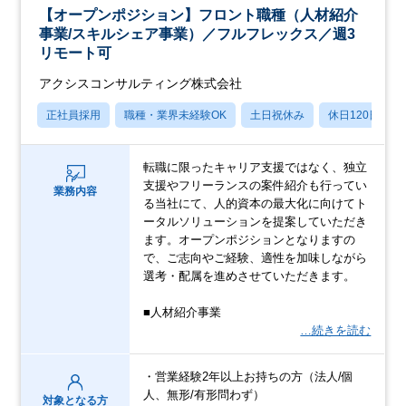
【オープンポジション】フロント職種（人材紹介
事業/スキルシェア事業）／フルフレックス／週3
リモート可
アクシスコンサルティング株式会社
正社員採用
職種・業界未経験OK
土日祝休み
休日120日以上
転職に限ったキャリア支援ではなく、独立
支援やフリーランスの案件紹介も行ってい
業務内容
る当社にて、人的資本の最大化に向けてト
ータルソリューションを提案していただき
ます。オープンポジションとなりますの
で、ご志向やご経験、適性を加味しながら
選考・配属を進めさせていただきます。
■人材紹介事業
…続きを読む
・営業経験2年以上お持ちの方（法人/個
人、無形/有形問わず）
対象となる方