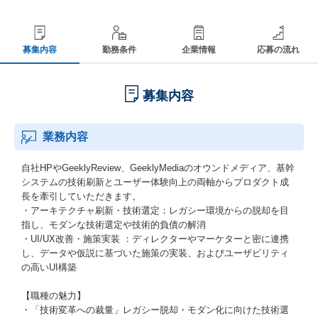
募集内容
勤務条件
企業情報
応募の流れ
募集内容
業務内容
自社HPやGeeklyReview、GeeklyMediaのオウンドメディア、基幹
システムの技術刷新とユーザー体験向上の両軸からプロダクト成
長を牽引していただきます。
・アーキテクチャ刷新・技術選定：レガシー環境からの脱却を目
指し、モダンな技術選定や技術的負債の解消
・UI/UX改善・施策実装 ：ディレクターやマーケターと密に連携
し、データや仮説に基づいた施策の実装、およびユーザビリティ
の高いUI構築
【職種の魅力】
・「技術変革への裁量」レガシー脱却・モダン化に向けた技術選