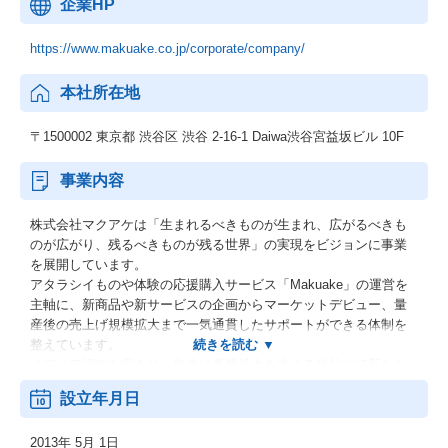
企業HP
https://www.makuake.co.jp/corporate/company/
本社所在地
〒1500002 東京都 渋谷区 渋谷 2-16-1 Daiwa渋谷宮益坂ビル 10F
事業内容
株式会社マクアケは「生まれるべきものが生まれ、広がるべきも
のが広がり、残るべきものが残る世界」の実現をビジョンに事業
を展開しています。
アタラシイものや体験の応援購入サービス「Makuake」の運営を
主軸に、新商品や新サービスの企画からマーケットデビュー、量
産後の売上げ規模拡大まで一気通貫したサポートができる体制を
整えています。
メディア認知も広まり、急速に事業拡大を進める当社にて新たな
仲間を積極的に募集しています。
設立年月日
2013年 5月 1日