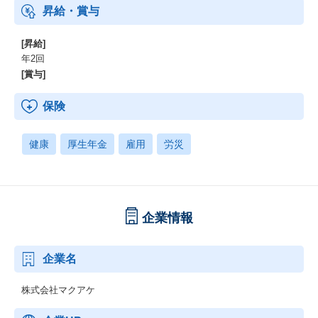
昇給・賞与
[昇給]
年2回
[賞与]
保険
健康
厚生年金
雇用
労災
企業情報
企業名
株式会社マクアケ