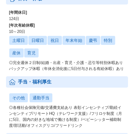
[年間休日]
124日
[年次有給休暇]
10～20日
土曜日
日曜日
祝日
年末年始
慶弔
特別
産休
育児
◎完全週休２日制/結婚・出産・育児・介護・忌引等特別休暇あり
バックアップ休暇（年休全消化後に5日付与される有給休暇）あり
手当・福利厚生
その他
通勤手当
◎各種社会保険完備/交通費支給あり 表彰インセンティブ/勤続イ
ンセンティブ/リモートHQ（テレワーク支援）/フリロケ制度（月
に5日、国内の好きな地域で働ける制度）/ベビーシッター補助制
度/部活動/オフィスグリコ/フリードリンク