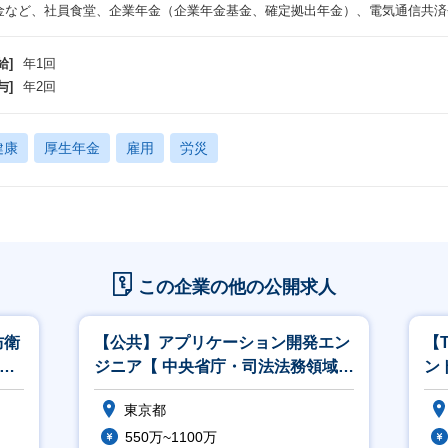
金など、社員食堂、企業年金（企業年金基金、確定拠出年金）、電気通信共済会
給]
年1回
与]
年2回
健康
厚生年金
雇用
労災
この企業の他の公開求人
防衛
【公共】アプリケーション開発エン
【
M
ジニア【 中央省庁・司法法務領域】
ン
<564>
こ
東京都
550万~1100万