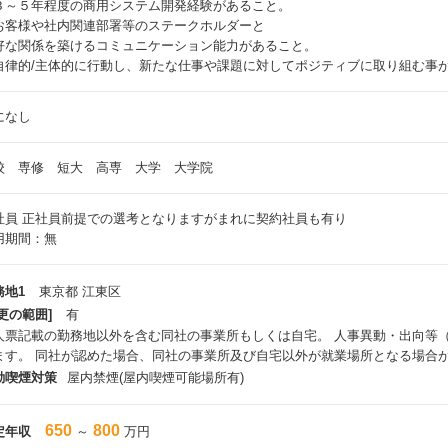
３～５年程度の商用システム開発経験があること。
お客様や社内関連部署等のステークホルダーと
好な関係を築けるコミュニケーション能力があること。
自律的/主体的に行動し、新たな仕事や課題に対してポジティブに取り組む事
になし
校 専修 短大 高専 大学 大学院
社員
正社員前提での選考となりますがまれに契約社員も有り
用期間：無
務地1
東京都 江東区
更の範囲]
有
人票記載の勤務地以外を含む同社の事業所もしくは自宅。 人事異動・出向等
ます。 同社が認めた場合、同社の事業所及び自宅以外が就業場所となる場合
動喫煙対策
屋内禁煙(屋内喫煙可能場所有)
650
800
定年収
～
万円