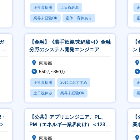
正社員採用
土日祝休み
業界未経験OK
産休・育休あり
賞与あり
ガ
【金融】《若手歓迎/未経験可》金融
【
、開
分野のシステム開発エンジニア
ント
東京都
550万~850万
正社員採用
20代におすすめ
土日祝休み
業界未経験OK
業
産休・育休あり
成・
【公共】アプリエンジニア、PL、
【
>
PM（エネルギー業界向け）＜1238
業
＞
ン
東京都