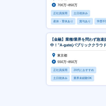
700万~850万
正社員採用
土日祝休み
産休・育休あり
賞与あり
学歴不
【金融】業種/業界を問わず急速
中！”A-gate(パブリッククラウ
用ソリューション)”の企画
東京都
550万~850万
正社員採用
20代におすすめ
土日祝休み
業界未経験OK
産休・育休あり