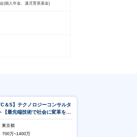
(個人年金、遺児育英基金)
TC＆S】テクノロジーコンサルタ
ト【最先端技術で社会に変革を起
すITコンサル】<244>
東京都
700万~1400万