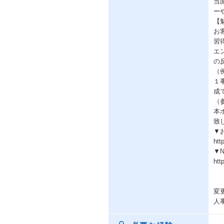
当
ー
【
お
習
エ
の
（
１
成
（
本
致
▼
htt
▼
htt
変
人