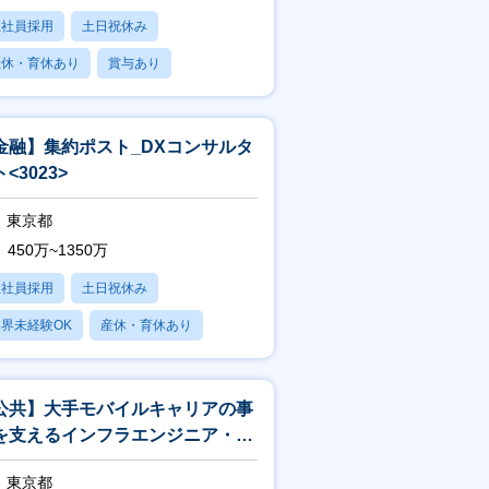
正社員採用
土日祝休み
産休・育休あり
賞与あり
フレックス
金融】集約ポスト_DXコンサルタ
<3023>
東京都
450万~1350万
正社員採用
土日祝休み
界未経験OK
産休・育休あり
賞与あり
公共】大手モバイルキャリアの事
を支えるインフラエンジニア・イ
フラアーキテクト<188>
東京都