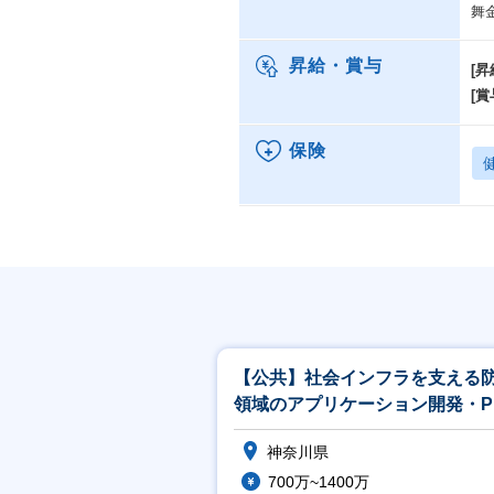
舞
昇給・賞与
[昇
[賞
保険
【公共】社会インフラを支える
領域のアプリケーション開発・P
／PL候補<488>
神奈川県
700万~1400万