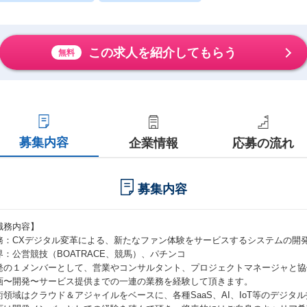
この求人を紹介してもらう
無料
募集内容
企業情報
応募の流れ
募集内容
職務内容】
務：CXデジタル変革による、新たなファン体験をサービスするシステムの開
界：公営競技（BOATRACE、競馬）、パチンコ
発の１メンバーとして、営業やコンサルタント、プロジェクトマネージャと協
画〜開発〜サービス提供までの一連の業務を経験して頂きます。
術領域はクラウド＆アジャイルをベースに、各種SaaS、AI、IoT等のデジタ