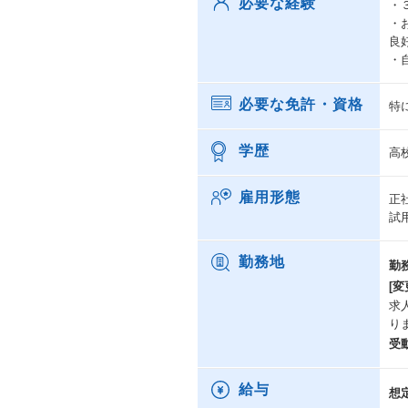
必要な経験
・
・
良
・
必要な免許・資格
特
学歴
高
雇用形態
正
試
勤務地
勤
[変
求
り
受
給与
想