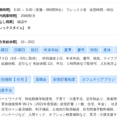
務時間]
0:00 ～ 0:00（実働：0時間00分） フレックス有 休憩時間：60分
平均残業時間]
25時間/月
なし残業]
確認中
フレックスタイム]
有
年次有給休暇]
10～20日
土曜日
日曜日
祝日
年末年始
夏季
慶弔
特別
産休
季３日（6月～9月に取得）、特別連続２日、年末年始、慶弔、病気、ライフ
、結婚休暇、忌引など 有給休暇:1日、半日、１時間単位で取得可。入社初月
住宅補助【 社宅 】
退職金
財形貯蓄制度
カフェテリアプラン
残業手当
モートワーク可、時短勤務等制度有、子育て・介護手当、定年制あり、再雇用
：育休後復帰率:99.2％（2021年度実績）財形貯蓄（一般、住宅、年金）、
、住宅ローン返済補助、利子補給、土地先行取得融資、住宅関連手数料補助、
・パッケージなど、人間ドック、オプション検査補助など、育児・介護支援サ