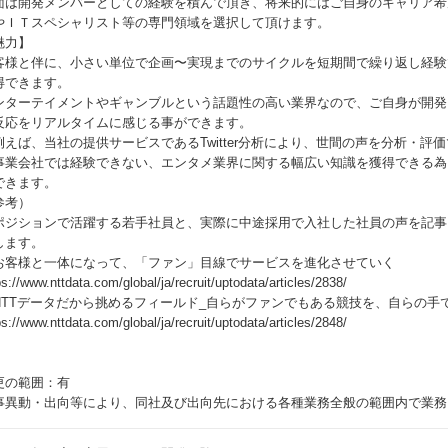
面は開発メンバーとしての経験を積んで頂き、将来的にはご自身のキャリア希
やＩＴスペシャリスト等の専門領域を選択して頂けます。
魅力】
客様と伴に、小さい単位で企画〜実現までのサイクルを短期間で繰り返し経験
得できます。
ンターテイメントやギャンブルという話題性の高い業界なので、ご自身が開発
反応をリアルタイムに感じる事ができます。
例えば、当社の提供サービスであるTwitter分析により、世間の声を分析・評
事業会社では経験できない、エンタメ業界に関する幅広い知識を獲得できる為
できます。
参考）
ポジションで活躍する若手社員と、実際に中途採用で入社した社員の声を記事
します。
お客様と一体になって、「ファン」目線でサービスを進化させていく
ps://www.nttdata.com/global/ja/recruit/uptodata/articles/2838/
NTTデータだから挑めるフィールド_自らがファンでもある競技を、自らの手
ps://www.nttdata.com/global/ja/recruit/uptodata/articles/2848/
更の範囲：有
事異動・出向等により、同社及び出向先における各種業務全般の範囲内で業務