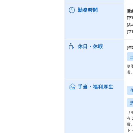
勤務時間
[勤
[
[み
[
休日・休暇
[
夏
暇
手当・福利厚生
リ
有
費
ト