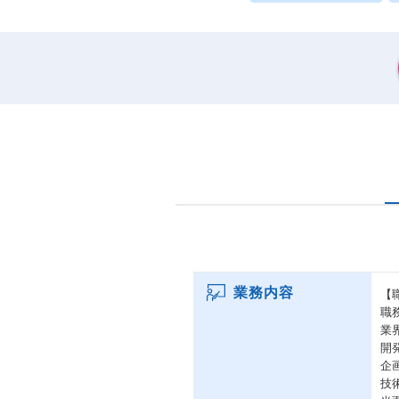
業務内容
【
職
業
開
企
技