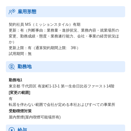
雇用形態
契約社員
MS（ミッションスタイル）有期
更新：有（判断事由：業務量・進捗状況、業務内容・就業場所の
変更、勤務成績・態度・業務遂行能力、会社・事業の経営状況ほ
か）
更新上限：有（通算契約期間上限: 3年）
試用期間：無
勤務地
勤務地1
東京都 千代田区 有楽町1-13-1 第一生命日比谷ファースト14階
[変更の範囲]
有
転居を伴わない範囲で会社が定める本社およびすべての事業所
受動喫煙対策
屋内禁煙(屋内喫煙可能場所有)
給与