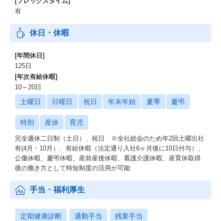
[フレックスタイム]
有
休日・休暇
[年間休日]
125日
[年次有給休暇]
10～20日
土曜日
日曜日
祝日
年末年始
夏季
慶弔
特別
産休
育児
完全週休二日制（土日）、祝日 ※全社総会のため年2回土曜出社
有(4月・10月）、有給休暇（法定通り入社6ヶ月後に10日付与）、
公傷休暇、慶弔休暇、産前産後休暇、看護介護休暇、産育休取得
後の働き方として時短制度の活用が可能
手当・福利厚生
定期健康診断
通勤手当
残業手当