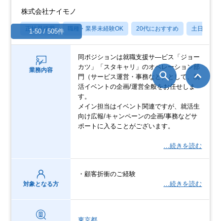
株式会社ナイモノ
正社員採用
職種・業界未経験OK
20代におすすめ
土日祝休
1-50 / 505件
同ポジションは就職支援サ―ビス「ジョー
カツ」「スタキャリ」のオペレーション部
業務内容
門（サービス運営・事務など）として、就
活イベントの企画/運営全般をお任せしま
す。
メイン担当はイベント関連ですが、就活生
向け広報/キャンペーンの企画/事務などサ
ポートに入ることがございます。
…続きを読む
・顧客折衝のご経験
…続きを読む
対象となる方
東京都