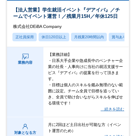
【法人営業】学生就活イベント『デアイバ』／チ
ームでイベント運営！／残業月15H／年休125日
株式会社DEiBA Company
正社員採用
休日120日以上
月残業20時間以内
賞与あり
【業務詳細】
・日系大手企業や急成長中のベンチャー企
業務内容
業の社長・人事向けに当社の就活支援サー
ビス『デアイバ』の提案を行って頂きま
す。
・目標は個人のスキルを鑑み無理のない範
囲に設定。チーム全員で目標を追ってい
き、全員で助け合いながらスキルを伸ばせ
る環境です！
…続きを読む
月に2回ほど土日出社が可能な方（イベン
ト運営のため）
対象となる方