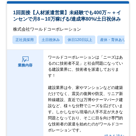
1回面接【人材派遣営業】未経験でも400万～＋イ
ンセンで月8～10万稼げる/達成率80%/土日祝休み
株式会社ワールドコーポレーション
正社員採用
土日祝休み
休日120日以上
産休・育休あり
ワールドコーポレーションは「ニーズはあ
るのに技術者不足」と社会問題になってい
業務内容
る建設業界に、技術者を派遣しておりま
す！
建設業界は今、家やマンションなどの建築
だけでなく、震災の復興や防災、リニア新
幹線建設、直近では万博やテーマパーク建
設など、様々な分野でニーズを広げていま
す。しかしながら現場の人手不足が大きな
問題となっており、そこに目を向け専門的
な技術者の派遣を始めたのがワールドコー
ポレーションです。