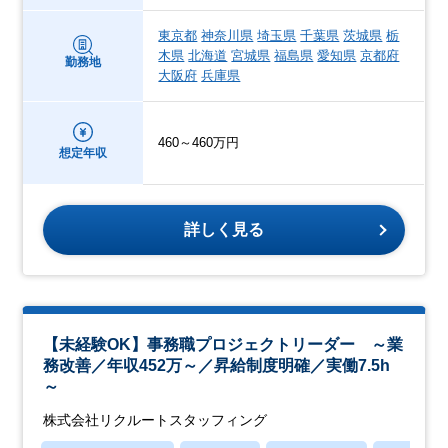
東京都
神奈川県
埼玉県
千葉県
茨城県
栃
木県
北海道
宮城県
福島県
愛知県
京都府
勤務地
大阪府
兵庫県
460～460万円
想定年収
詳しく見る
【未経験OK】事務職プロジェクトリーダー ～業
務改善／年収452万～／昇給制度明確／実働7.5h
～
株式会社リクルートスタッフィング