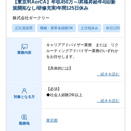
【東京/RAorCA】年収450万～/昇格昇給年4回/新
規開拓なし/研修充実/年間125日休み
株式会社ギークリー
正社員採用
職種・業界未経験OK
土日祝休み
休日120日以上
キャリアアドバイザー業務 または リク
ルーティングアドバイザー業務のいずれか
業務内容
をお任せします。
【具体的には】
…続きを読む
【必須】
◆社会人経験2年以上
対象となる方
…続きを読む
東京都
勤務地