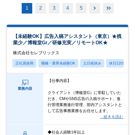
1
2
3
4
5
【未経験OK】広告入稿アシスタント（東京）★残
業少／博報堂Gr／研修充実／リモートOK★
株式会社セレブリックス
正社員採用
職種・業界未経験OK
土日祝休み
休日120日以上
【仕事内容】
業務内容
クライアント（博報堂G）に常駐していた
だき、CMやSNS広告の入稿サポート、進
行管理業務進行管理、部内アシスタントと
して広告事務業務をお任せします。
…続きを読む
◆社会人経験1年以上