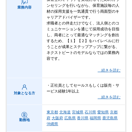
ンセリングを行いながら、保育施設毎の人
業務内容
材の採用支援を一気通貫で行う両面型のキ
ャリアアドバイザーです。
求職者との伴走だけでなく、法人側とのコ
ミュニケーションを通じて採用成功を目指
し、両者にとって最適なマッチングを創出
するため、【１】【２】をハイレベルに行
うことが成果とステップアップに繋がる、
ネクストビートのモデルならではの業務内
容です。
…続きを読む
・正社員としてセールスもしくは販売・サ
ービス経験1年以上
対象となる方
…続きを読む
東京都
北海道
宮城県
石川県
愛知県
京都
府
大阪府
広島県
香川県
福岡県
鹿児島県
勤務地
沖縄県