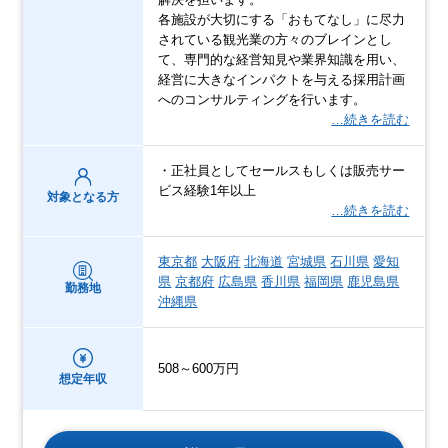
各施設が大切にする「おもてなし」に尽力
されている観光業の方々のブレインとし
て、専門的な経営知見や業界知識を用い、
経営に大きなインパクトを与える採用計画
へのコンサルティングを行います。
…続きを読む
・正社員としてセールスもしくは販売サー
ビス経験1年以上
対象となる方
…続きを読む
東京都
大阪府
北海道
宮城県
石川県
愛知
県
京都府
広島県
香川県
福岡県
鹿児島県
勤務地
沖縄県
508～600万円
想定年収