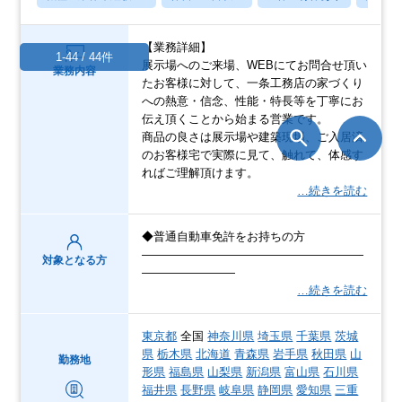
【業務詳細】
1-44 / 44件
展示場へのご来場、WEBにてお問合せ頂い
業務内容
たお客様に対して、一条工務店の家づくり
への熱意・信念、性能・特長等を丁寧にお
伝え頂くことから始まる営業です。
商品の良さは展示場や建築現場、ご入居済
のお客様宅で実際に見て、触れて、体感す
ればご理解頂けます。
…続きを読む
◆普通自動車免許をお持ちの方
―――――――――――――――――――
対象となる方
――――――――
…続きを読む
東京都
全国
神奈川県
埼玉県
千葉県
茨城
県
栃木県
北海道
青森県
岩手県
秋田県
山
勤務地
形県
福島県
山梨県
新潟県
富山県
石川県
福井県
長野県
岐阜県
静岡県
愛知県
三重