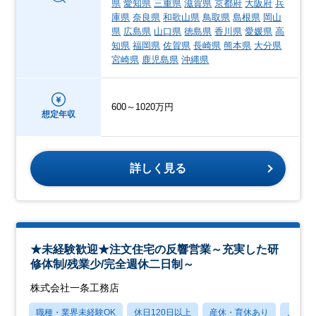
県
愛知県
三重県
滋賀県
京都府
大阪府
兵
庫県
奈良県
和歌山県
鳥取県
島根県
岡山
県
広島県
山口県
徳島県
香川県
愛媛県
高
知県
福岡県
佐賀県
長崎県
熊本県
大分県
宮崎県
鹿児島県
沖縄県
600～1020万円
想定年収
詳しく見る
★未経験歓迎★注文住宅の反響営業～充実した研
修体制/残業少/完全週休二日制～
株式会社一条工務店
職種・業界未経験OK
休日120日以上
産休・育休あり
月残業