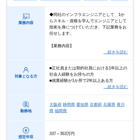
◆同社のインフラエンジニアとして、1か
らスキル・資格を学んでエンジニアとして
業務内容
技術を身につけていただき、下記業務をお
任せします。
【業務内容】
…続きを読む
■正社員または契約社員における1年以上の
社会人経験をお持ちの方
対象となる方
■就業経験が1か所で2年以上ある方
…続きを読む
大阪府
静岡県
愛知県
京都府
兵庫県
香川
県
福岡県
勤務地
337～353万円
想定年収