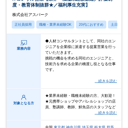
度・教育体制抜群★／福利厚生充実】
株式会社アスパーク
正社員採用
職種・業界未経験OK
20代におすすめ
土日祝休
◆人材コンサルタントとして、同社のエン
ジニアを企業様に派遣する提案営業を行っ
業務内容
ていただきます。
挑戦の機会を求める同社のエンジニアと、
技術力を求める企業の橋渡し役となる仕事
です。
…続きを読む
★業界未経験・職種未経験の方、大歓迎！
★元携帯ショップやアパレルショップの店
対象となる方
員、塾講師、教師、鮮魚店のスタッフなど
…続きを読む
全国
東京都
神奈川県
埼玉県
栃木県
群馬