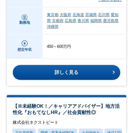
東京都
大阪府
北海道
宮城県
石川県
愛知
県
京都府
広島県
香川県
福岡県
鹿児島県
勤務地
沖縄県
450～600万円
想定年収
詳しく見る
【※未経験OK！／キャリアアドバイザー】地方活
性化『おもてなしHR』／社会貢献性◎
株式会社ネクストビート
正社員採用
職種・業界未経験OK
土日祝休み
休日120日以上