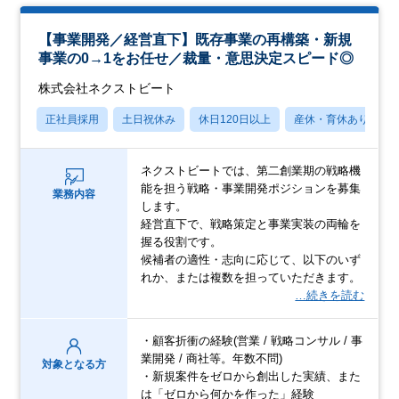
【事業開発／経営直下】既存事業の再構築・新規
事業の0→1をお任せ／裁量・意思決定スピード◎
株式会社ネクストビート
正社員採用
土日祝休み
休日120日以上
産休・育休あり
ネクストビートでは、第二創業期の戦略機
能を担う戦略・事業開発ポジションを募集
業務内容
します。
経営直下で、戦略策定と事業実装の両輪を
握る役割です。
候補者の適性・志向に応じて、以下のいず
れか、または複数を担っていただきます。
…続きを読む
・顧客折衝の経験(営業 / 戦略コンサル / 事
業開発 / 商社等。年数不問)
対象となる方
・新規案件をゼロから創出した実績、また
は「ゼロから何かを作った」経験