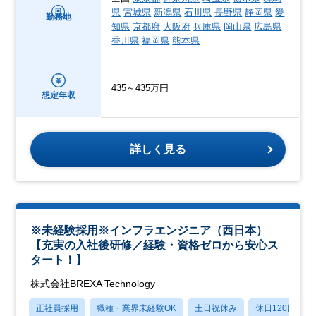
県
宮城県
新潟県
石川県
長野県
静岡県
愛
勤務地
知県
京都府
大阪府
兵庫県
岡山県
広島県
香川県
福岡県
熊本県
435～435万円
想定年収
詳しく見る
※未経験採用※インフラエンジニア（西日本）
【充実の入社後研修／経験・資格ゼロから安心ス
タート！】
株式会社BREXA Technology
正社員採用
職種・業界未経験OK
土日祝休み
休日120日以上