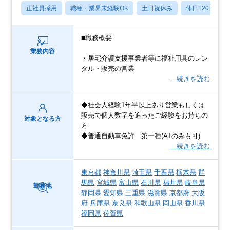
正社員採用
職種・業界未経験OK
土日祝休み
休日120日以上
■職務概要
業務内容
・居宅介護支援事業者等に福祉用具のレン
タル・販売の営業
…続きを読む
◆社会人経験1年半以上あり営業もしくは
販売で個人数字を追ったご経験をお持ちの
対象となる方
方
◆普通自動車免許 第一種(ATのみも可)
…続きを読む
東京都
神奈川県
埼玉県
千葉県
栃木県
群
馬県
宮城県
富山県
石川県
福井県
岐阜県
勤務地
静岡県
愛知県
三重県
滋賀県
京都府
大阪
府
兵庫県
奈良県
和歌山県
岡山県
香川県
福岡県
佐賀県