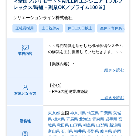
＜全国フルリモート＞AI/LLM エンジニア【フルフ
レックス/時短・副業OK／プライム100％】
クリエーションライン株式会社
正社員採用
土日祝休み
休日120日以上
産休・育休あり
～～専門知識を活かした機械学習システム
の構築を主に担当していただきます。～～
業務内容
【業務内容】：
…続きを読む
【必須】
・RAGの開発業務経験
対象となる方
…続きを読む
東京都
全国
神奈川県
埼玉県
千葉県
茨城
県
栃木県
群馬県
北海道
青森県
岩手県
宮
勤務地
城県
秋田県
山形県
福島県
山梨県
新潟県
富山県
石川県
福井県
長野県
岐阜県
静岡