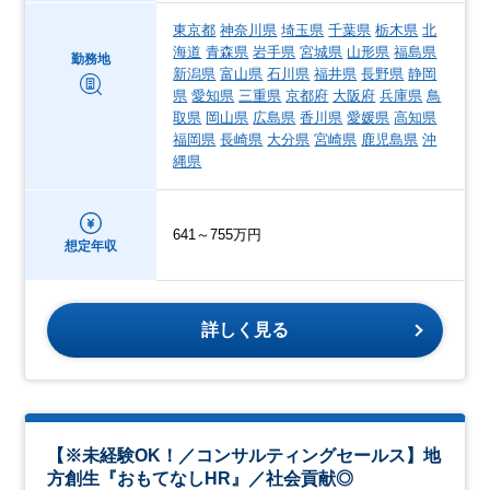
東京都
神奈川県
埼玉県
千葉県
栃木県
北
海道
青森県
岩手県
宮城県
山形県
福島県
勤務地
新潟県
富山県
石川県
福井県
長野県
静岡
県
愛知県
三重県
京都府
大阪府
兵庫県
鳥
取県
岡山県
広島県
香川県
愛媛県
高知県
福岡県
長崎県
大分県
宮崎県
鹿児島県
沖
縄県
641～755万円
想定年収
詳しく見る
【※未経験OK！／コンサルティングセールス】地
方創生『おもてなしHR』／社会貢献◎