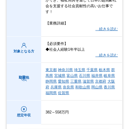
ができ、福祉用具を通して日本の超高齢社
会を支援する社会貢献性の高いお仕事で
す！
【業務詳細】
…続きを読む
【必須要件】
◆社会人経験1年半以上
対象となる方
…続きを読む
東京都
神奈川県
埼玉県
千葉県
栃木県
群
馬県
宮城県
富山県
石川県
福井県
岐阜県
勤務地
静岡県
愛知県
三重県
滋賀県
京都府
大阪
府
兵庫県
奈良県
和歌山県
岡山県
香川県
福岡県
佐賀県
382～558万円
想定年収