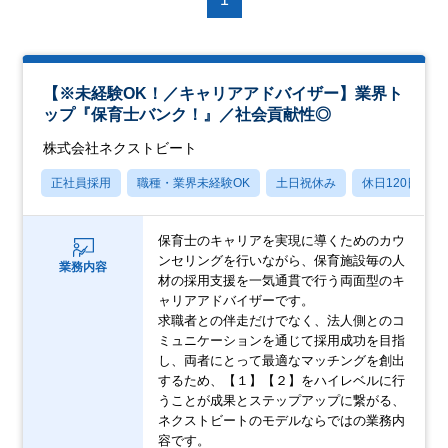
【※未経験OK！／キャリアアドバイザー】業界ト
ップ『保育士バンク！』／社会貢献性◎
株式会社ネクストビート
正社員採用
職種・業界未経験OK
土日祝休み
休日120日以上
保育士のキャリアを実現に導くためのカウ
ンセリングを行いながら、保育施設毎の人
業務内容
材の採用支援を一気通貫で行う両面型のキ
ャリアアドバイザーです。
求職者との伴走だけでなく、法人側とのコ
ミュニケーションを通じて採用成功を目指
し、両者にとって最適なマッチングを創出
するため、【１】【２】をハイレベルに行
うことが成果とステップアップに繋がる、
ネクストビートのモデルならではの業務内
容です。