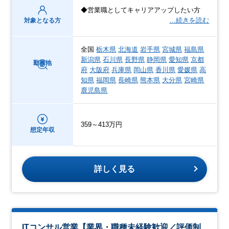
◆営業職としてキャリアアップしたい方
…続きを読む
対象となる方
全国
栃木県
北海道
岩手県
宮城県
福島県
新潟県
石川県
長野県
静岡県
愛知県
京都
勤務地
府
大阪府
兵庫県
岡山県
香川県
愛媛県
高
知県
福岡県
長崎県
熊本県
大分県
宮崎県
鹿児島県
359～413万円
想定年収
詳しく見る
ITコンサル営業【業界・職種未経験歓迎／評価制