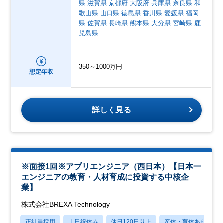
県
滋賀県
京都府
大阪府
兵庫県
奈良県
和
歌山県
山口県
徳島県
香川県
愛媛県
福岡
県
佐賀県
長崎県
熊本県
大分県
宮崎県
鹿
児島県
350～1000万円
想定年収
詳しく見る
※面接1回※アプリエンジニア（西日本）【日本一
エンジニアの教育・人材育成に投資する中核企
業】
株式会社BREXA Technology
正社員採用
土日祝休み
休日120日以上
産休・育休あり