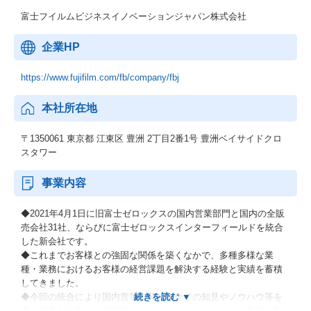
富士フイルムビジネスイノベーションジャパン株式会社
企業HP
https://www.fujifilm.com/fb/company/fbj
本社所在地
〒1350061 東京都 江東区 豊洲 2丁目2番1号 豊洲ベイサイドクロ
スタワー
事業内容
◆2021年4月1日に旧富士ゼロックスの国内営業部門と国内の全販
売会社31社、ならびに富士ゼロックスインターフィールドを統合
した新会社です。
◆これまでお客様との強固な関係を築くなかで、多種多様な業
種・業務におけるお客様の経営課題を解決する経験と実績を蓄積
してきました。
◆今回の統合により国内営業に関わる全ての知見やノウハウ等を
含む総力を結集し、全国統一オペレーションのもと、お客様に向