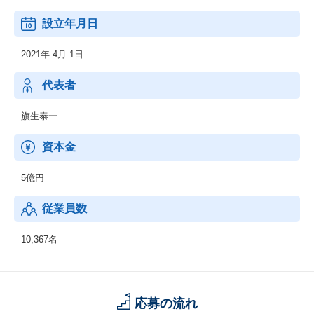
けて新たな価値提供を加速し、これまで以上に迅速かつダイナミ
設立年月日
ックにお客様のニーズにお応えします。
2021年 4月 1日
・オフィスソリューション事業
・グラフィックコミュニケーション事業
・ビジネスソリューション事業
代表者
旗生泰一
資本金
5億円
従業員数
10,367名
応募の流れ