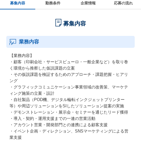
募集内容
勤務条件
企業情報
応募の流れ
募集内容
業務内容
【業務内容】
・顧客（印刷会社・サービスビューロ・一般企業など）を取り巻
く環境から推察した仮説課題の立案
・その仮説課題を検証するためのアプローチ・課題把握・ヒアリ
ング
・グラフィックコミュニケーション事業領域の改善策、マーケテ
ィング施策の立案・設計
・自社製品（POD機、デジタル輪転インクジェットプリンター
等）や周辺ソリューションをSIしたソリューション提案の実施
・デモンストレーション・展示会・セミナーを通じたリード獲得
・導入・契約・運用支援までの一連の営業活動
・アカウント営業・開発部門との連携による顧客支援
・イベント企画・ディレクション、SNSマーケティングによる営
業支援