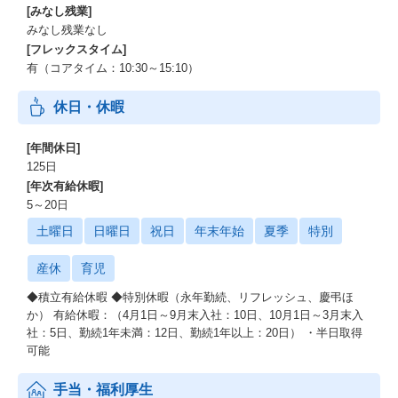
[みなし残業]
みなし残業なし
[フレックスタイム]
有（コアタイム：10:30～15:10）
休日・休暇
[年間休日]
125日
[年次有給休暇]
5～20日
土曜日
日曜日
祝日
年末年始
夏季
特別
産休
育児
◆積立有給休暇 ◆特別休暇（永年勤続、リフレッシュ、慶弔ほ
か） 有給休暇：（4月1日～9月末入社：10日、10月1日～3月末入
社：5日、勤続1年未満：12日、勤続1年以上：20日） ・半日取得
可能
手当・福利厚生